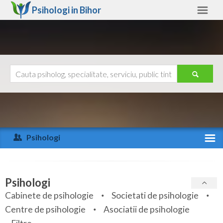
Psihologi in
Bihor
Bihor
Alte judete
Ajutor
Contact
Alba
Arad
Psihologi
Arges
Activitate recenta
Bacau
Specialitati
Psihologi
Bihor
Cabinete de psihologie
Societati de psihologie
Servicii
Centre de psihologie
Asociatii de psihologie
Bistrita-Nasaud
Articole