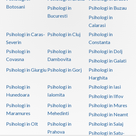
Botosani
Psihologi in
Psihologi in Buzau
Bucuresti
Psihologi in
Calarasi
Psihologi in Caras-
Psihologi in Cluj
Psihologi in
Severin
Constanta
Psihologi in
Psihologi in
Psihologi in Dolj
Covasna
Dambovita
Psihologi in Galati
Psihologi in Giurgiu
Psihologi in Gorj
Psihologi in
Harghita
Psihologi in
Psihologi in
Psihologi in Iasi
Hunedoara
Ialomita
Psihologi in Ilfov
Psihologi in
Psihologi in
Psihologi in Mures
Maramures
Mehedinti
Psihologi in Neamt
Psihologi in Olt
Psihologi in
Psihologi in Salaj
Prahova
Psihologi in Satu-