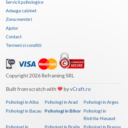
Servicii psihologice
Adauga cabinet
Zona membri
Ajutor
Contact
Termeni si conditii
Copyright 2026 Reframing SRL
Built from scratch with
by
vCraft.ro
Psihologi in Alba
Psihologi in Arad
Psihologi in Arges
Psihologi in Bacau
Psihologi in Bihor
Psihologi in
Bistrita-Nasaud
Psihologi in
Psihologi in Braila
Psihologi in Brasov