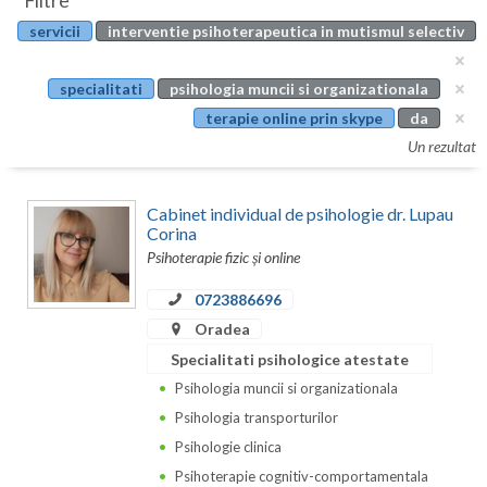
Filtre
Botosani
servicii
interventie psihoterapeutica in mutismul selectiv
Evenimente
Braila
Cabinet
specialitati
psihologia muncii si organizationala
Brasov
terapie online prin skype
da
Membri
Bucuresti
Un rezultat
Buzau
Cabinet individual de psihologie dr. Lupau
Calarasi
Corina
Psihoterapie fizic și online
Caras-Severin
0723886696
Cluj
Oradea
Specialitati psihologice atestate
Constanta
Psihologia muncii si organizationala
Covasna
Psihologia transporturilor
Psihologie clinica
Dambovita
Psihoterapie cognitiv-comportamentala