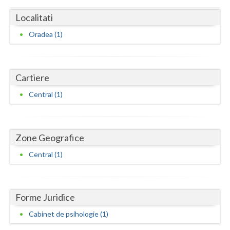
Dolj
Localitati
Galati
Oradea (1)
Giurgiu
Gorj
Cartiere
Harghita
Central (1)
Hunedoara
Ialomita
Zone Geografice
Iasi
Central (1)
Ilfov
Maramures
Forme Juridice
Mehedinti
Cabinet de psihologie (1)
Mures