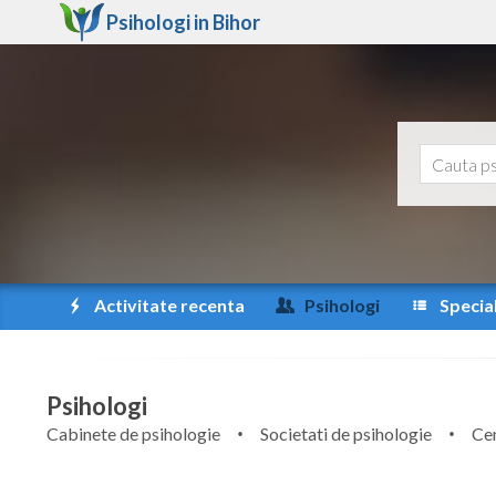
Psihologi in
Bihor
Activitate recenta
Psihologi
Special
Psihologi
Cabinete de psihologie
Societati de psihologie
Cen