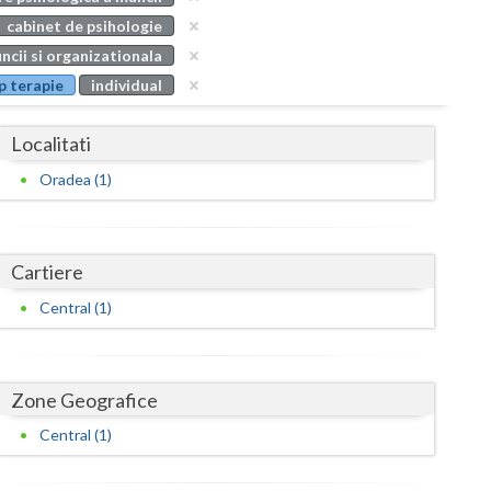
Buzau
cabinet de psihologie
ncii si organizationala
Calarasi
p terapie
individual
Caras-Severin
Localitati
Cluj
Oradea (1)
Constanta
Covasna
Cartiere
Dambovita
Central (1)
Dolj
Galati
Zone Geografice
Giurgiu
Central (1)
Gorj