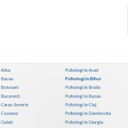
n Alba
Psihologi in Arad
n Bacau
Psihologi in Bihor
n Botosani
Psihologi in Braila
n Bucuresti
Psihologi in Buzau
n Caras-Severin
Psihologi in Cluj
n Covasna
Psihologi in Dambovita
 Galati
Psihologi in Giurgiu