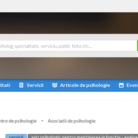
itati
Servicii
Articole
de psihologie
Even
tre de psihologie
Asociatii de psihologie
servicii
aviz psihologic pentru mentinerea in functie - evalua