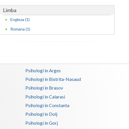
Limba
Satu-Mare
Engleza (1)
Sibiu
Romana (1)
Suceava
Teleorman
Timis
Tulcea
Psihologi in Arges
Psihologi in Bistrita-Nasaud
Valcea
Psihologi in Brasov
Vaslui
Psihologi in Calarasi
Vrancea
Psihologi in Constanta
Psihologi in Dolj
Psihologi in Gorj