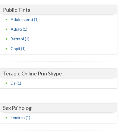
Harghita
Public Tinta
Hunedoara
Adolescenti (1)
Ialomita
Adulti (1)
Iasi
Batrani (1)
Ilfov
Copii (1)
Maramures
Mehedinti
Terapie Online Prin Skype
Da (1)
Mures
Neamt
Sex Psiholog
Olt
Feminin (1)
Prahova
Salaj