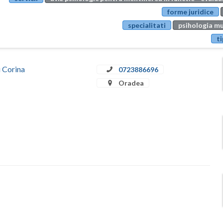
forme juridice
specialitati
psihologia mu
ti
u Corina
0723886696
Oradea