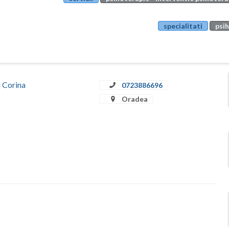
specialitati
psih
u Corina
0723886696
Oradea