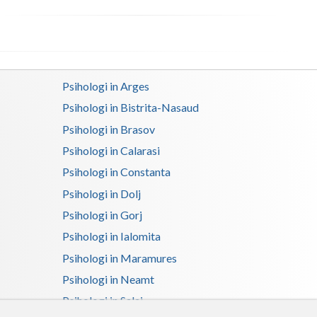
Satu-Mare
Sibiu
Suceava
Psihologi in Arges
Psihologi in Bistrita-Nasaud
Teleorman
Psihologi in Brasov
Timis
Psihologi in Calarasi
Tulcea
Psihologi in Constanta
Psihologi in Dolj
Valcea
Psihologi in Gorj
Vaslui
Psihologi in Ialomita
Vrancea
Psihologi in Maramures
Psihologi in Neamt
Psihologi in Salaj