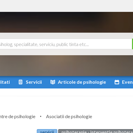
itati
Servicii
Articole
de psihologie
Even
tre de psihologie
Asociatii de psihologie
servicii
psihoterapie - interventie psihoter