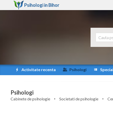
Psihologi in
Bihor
Activitate recenta
Psihologi
Special
Psihologi
Cabinete de psihologie
Societati de psihologie
Cen