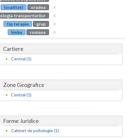
Buzau
localitati
oradea
ologia transporturilor
Calarasi
tip terapie
grup
Caras-Severin
limba
romana
Cluj
Cartiere
Constanta
Central (1)
Covasna
Dambovita
Zone Geografice
Dolj
Central (1)
Galati
Giurgiu
Forme Juridice
Gorj
Cabinet de psihologie (1)