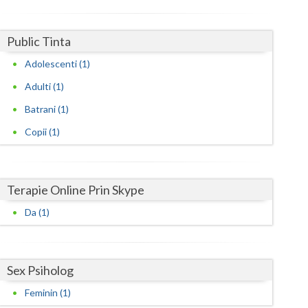
Harghita
Hunedoara
Public Tinta
Ialomita
Adolescenti (1)
Iasi
Adulti (1)
Batrani (1)
Ilfov
Copii (1)
Maramures
Mehedinti
Terapie Online Prin Skype
Mures
Da (1)
Neamt
Olt
Sex Psiholog
Prahova
Feminin (1)
Salaj