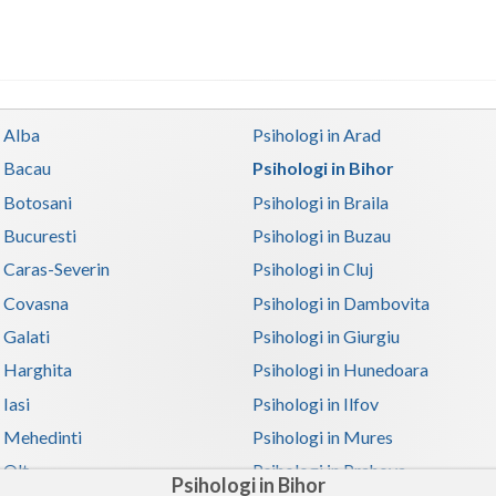
n Alba
Psihologi in Arad
n Bacau
Psihologi in Bihor
n Botosani
Psihologi in Braila
n Bucuresti
Psihologi in Buzau
n Caras-Severin
Psihologi in Cluj
n Covasna
Psihologi in Dambovita
 Galati
Psihologi in Giurgiu
n Harghita
Psihologi in Hunedoara
 Iasi
Psihologi in Ilfov
n Mehedinti
Psihologi in Mures
 Olt
Psihologi in Prahova
Psihologi in Bihor