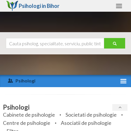
Psihologi in
Bihor
Bihor
Alte judete
Ajutor
Contact
Alba
Arad
Psihologi
Arges
Activitate recenta
Bacau
Specialitati
Psihologi
Bihor
Cabinete de psihologie
Societati de psihologie
Servicii
Centre de psihologie
Asociatii de psihologie
Bistrita-Nasaud
Articole