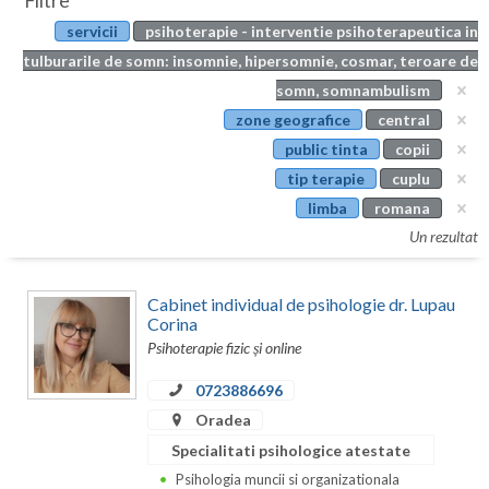
Filtre
Botosani
servicii
psihoterapie - interventie psihoterapeutica in
Evenimente
Braila
tulburarile de somn: insomnie, hipersomnie, cosmar, teroare de
Cabinet
somn, somnambulism
Brasov
zone geografice
central
Membri
Bucuresti
public tinta
copii
tip terapie
cuplu
Buzau
limba
romana
Calarasi
Un rezultat
Caras-Severin
Cabinet individual de psihologie dr. Lupau
Cluj
Corina
Psihoterapie fizic și online
Constanta
0723886696
Covasna
Oradea
Dambovita
Specialitati psihologice atestate
Psihologia muncii si organizationala