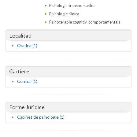
Dolj
Psihologia transporturilor
Galati
Psihologie clinica
Psihoterapie cognitiv-comportamentala
Giurgiu
Localitati
Gorj
Oradea (1)
Harghita
Hunedoara
Cartiere
Ialomita
Central (1)
Iasi
Ilfov
Forme Juridice
Maramures
Cabinet de psihologie (1)
Mehedinti
Mures