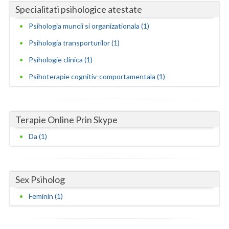
Specialitati psihologice atestate
Neamt
Psihologia muncii si organizationala (1)
Olt
Psihologia transporturilor (1)
Prahova
Psihologie clinica (1)
Psihoterapie cognitiv-comportamentala (1)
Salaj
Satu-Mare
Terapie Online Prin Skype
Sibiu
Da (1)
Suceava
Teleorman
Sex Psiholog
Timis
Feminin (1)
Tulcea
Valcea