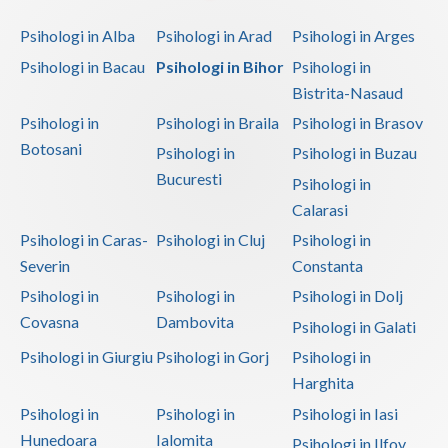
Vaslui
Psihologi in Alba
Psihologi in Arad
Psihologi in Arges
Psihologi in Bacau
Psihologi in Bihor
Psihologi in
Vrancea
Bistrita-Nasaud
Psihologi in
Psihologi in Braila
Psihologi in Brasov
Botosani
Psihologi in
Psihologi in Buzau
Bucuresti
Psihologi in
Calarasi
Psihologi in Caras-
Psihologi in Cluj
Psihologi in
Severin
Constanta
Psihologi in
Psihologi in
Psihologi in Dolj
Covasna
Dambovita
Psihologi in Galati
Psihologi in Giurgiu
Psihologi in Gorj
Psihologi in
Harghita
Psihologi in
Psihologi in
Psihologi in Iasi
Hunedoara
Ialomita
Psihologi in Ilfov