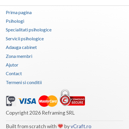
Neamt
Prima pagina
Psihologi
Olt
Specialitati psihologice
Prahova
Servicii psihologice
Salaj
Adauga cabinet
Zona membri
Satu-Mare
Ajutor
Sibiu
Contact
Suceava
Termeni si conditii
Teleorman
Timis
Copyright 2026 Reframing SRL
Tulcea
Valcea
Built from scratch with
by
vCraft.ro