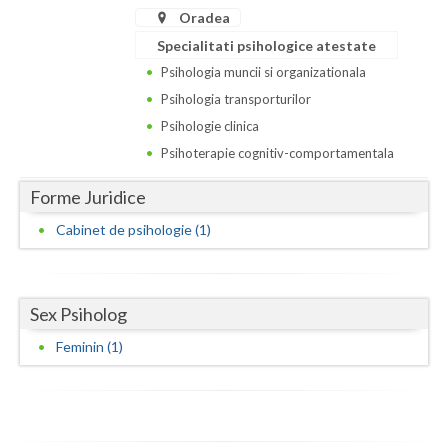
Dolj
Oradea
Galati
Specialitati psihologice atestate
Psihologia muncii si organizationala
Giurgiu
Psihologia transporturilor
Gorj
Psihologie clinica
Psihoterapie cognitiv-comportamentala
Harghita
Forme Juridice
Hunedoara
Cabinet de psihologie (1)
Ialomita
Iasi
Sex Psiholog
Ilfov
Feminin (1)
Maramures
Mehedinti
Mures