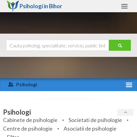
Psihologi in
Bihor
Bihor
Alte judete
Ajutor
Contact
Alba
Arad
Psihologi
Arges
Activitate recenta
Bacau
Specialitati
Psihologi
Bihor
Cabinete de psihologie
Societati de psihologie
Servicii
Centre de psihologie
Asociatii de psihologie
Bistrita-Nasaud
Articole