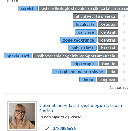
Filtre
Botosani
servicii
aviz psihologic si evaluare clinica la cerere cu
Evenimente
Braila
aplicativitate diversa
Cabinet
localitati
oradea
Brasov
cartiere
central
Membri
Bucuresti
zone geografice
central
public tinta
batrani
Buzau
specialitati
psihoterapie cognitiv-comportamentala
Calarasi
tip terapie
familie
terapie online prin skype
da
Caras-Severin
limba
engleza
Cluj
Un rezultat
Constanta
Cabinet individual de psihologie dr. Lupau
Covasna
Corina
Psihoterapie fizic și online
Dambovita
0723886696