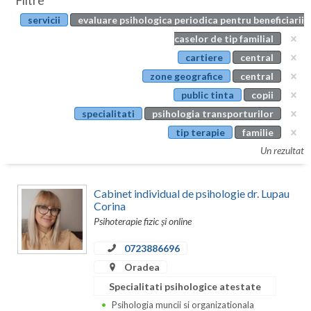
Filtre
Botosani
servicii
evaluare psihologica periodica pentru beneficiarii
Evenimente
Braila
caselor de tip familial
Cabinet
cartiere
central
Brasov
zone geografice
central
Membri
Bucuresti
public tinta
copii
specialitati
psihologia transporturilor
Buzau
tip terapie
familie
Calarasi
Un rezultat
Caras-Severin
Cabinet individual de psihologie dr. Lupau
Cluj
Corina
Psihoterapie fizic și online
Constanta
0723886696
Covasna
Oradea
Dambovita
Specialitati psihologice atestate
Psihologia muncii si organizationala