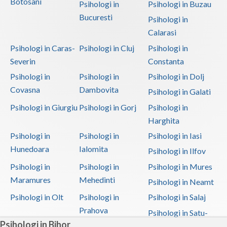
Botosani
Psihologi in
Psihologi in Buzau
Bucuresti
Psihologi in
Calarasi
Psihologi in Caras-
Psihologi in Cluj
Psihologi in
Severin
Constanta
Psihologi in
Psihologi in
Psihologi in Dolj
Covasna
Dambovita
Psihologi in Galati
Psihologi in Giurgiu
Psihologi in Gorj
Psihologi in
Harghita
Psihologi in
Psihologi in
Psihologi in Iasi
Hunedoara
Ialomita
Psihologi in Ilfov
Psihologi in
Psihologi in
Psihologi in Mures
Maramures
Mehedinti
Psihologi in Neamt
Psihologi in Olt
Psihologi in
Psihologi in Salaj
Prahova
Psihologi in Satu-
Psihologi in Bihor
Mare