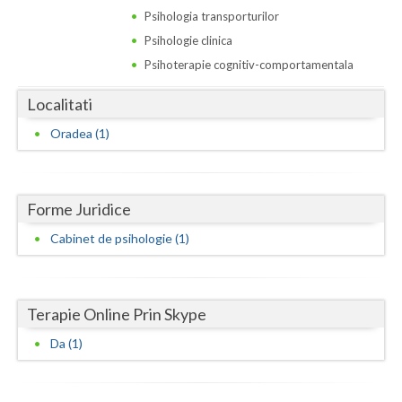
Dolj
Psihologia transporturilor
Galati
Psihologie clinica
Psihoterapie cognitiv-comportamentala
Giurgiu
Localitati
Gorj
Oradea (1)
Harghita
Hunedoara
Forme Juridice
Ialomita
Cabinet de psihologie (1)
Iasi
Ilfov
Terapie Online Prin Skype
Maramures
Da (1)
Mehedinti
Mures