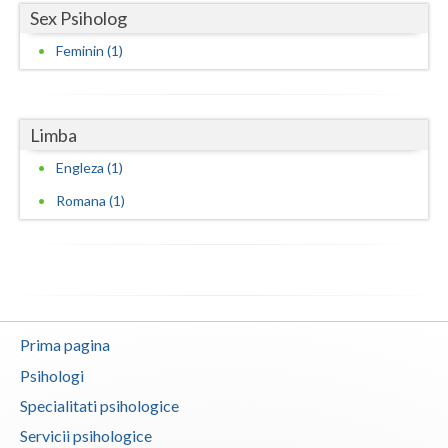
Sex Psiholog
Neamt
Feminin (1)
Olt
Prahova
Limba
Salaj
Engleza (1)
Satu-Mare
Romana (1)
Sibiu
Suceava
Teleorman
Prima pagina
Timis
Psihologi
Tulcea
Specialitati psihologice
Servicii psihologice
Valcea