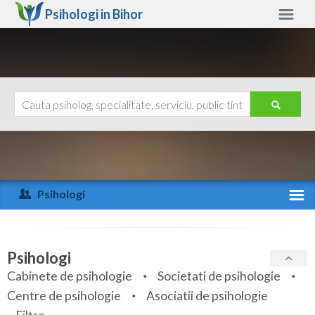
Psihologi in
Bihor
Bihor
Alte judete
Ajutor
Contact
Alba
Arad
Psihologi
Arges
Activitate recenta
Bacau
Specialitati
Psihologi
Bihor
Cabinete de psihologie
Societati de psihologie
Servicii
Centre de psihologie
Asociatii de psihologie
Bistrita-Nasaud
Articole