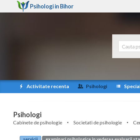
Psihologi in
Bihor
Activitate recenta
Psihologi
Special
Psihologi
Cabinete de psihologie
Societati de psihologie
Cen
servicii
examinari psihologice in vederea evaluarii st