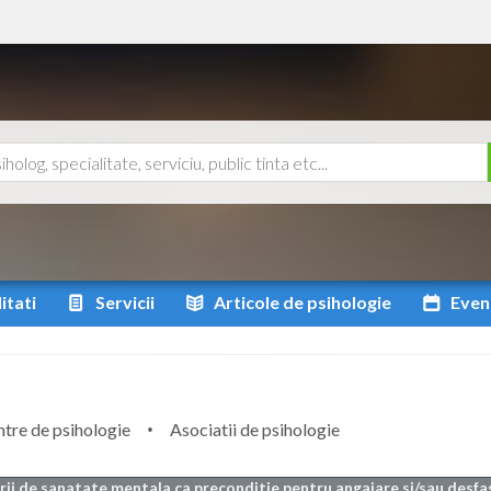
itati
Servicii
Articole
de psihologie
Even
tre de psihologie
Asociatii de psihologie
arii de sanatate mentala ca preconditie pentru angajare si/sau desfa