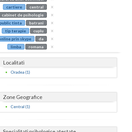
Buzau
cartiere
central
cabinet de psihologie
Calarasi
public tinta
batrani
Caras-Severin
tip terapie
cuplu
online prin skype
da
Cluj
limba
romana
Constanta
Localitati
Covasna
Oradea (1)
Dambovita
Dolj
Zone Geografice
Galati
Central (1)
Giurgiu
Gorj
Specialitati psihologice atestate