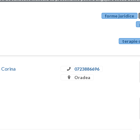
forme juridice
terapie 
u Corina
0723886696
Oradea