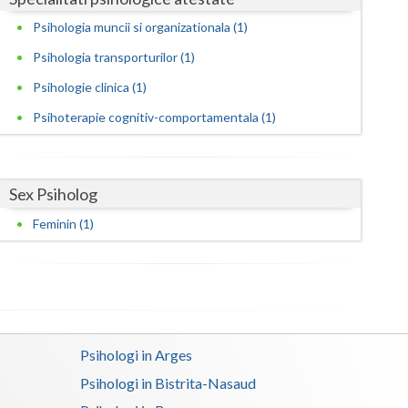
Harghita
Psihologia muncii si organizationala (1)
Hunedoara
Psihologia transporturilor (1)
Ialomita
Psihologie clinica (1)
Iasi
Psihoterapie cognitiv-comportamentala (1)
Ilfov
Maramures
Sex Psiholog
Mehedinti
Feminin (1)
Mures
Neamt
Olt
Psihologi in Arges
Prahova
Psihologi in Bistrita-Nasaud
Salaj