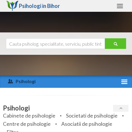
Psihologi in
Bihor
Bihor
Alte judete
Ajutor
Contact
Alba
Arad
Psihologi
Arges
Activitate recenta
Bacau
Specialitati
Psihologi
Bihor
Cabinete de psihologie
Societati de psihologie
Servicii
Centre de psihologie
Asociatii de psihologie
Bistrita-Nasaud
Articole