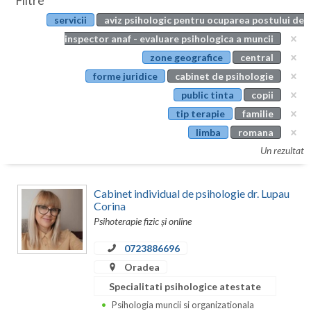
Filtre
Botosani
servicii
aviz psihologic pentru ocuparea postului de
Evenimente
Braila
inspector anaf - evaluare psihologica a muncii
Cabinet
zone geografice
central
Brasov
forme juridice
cabinet de psihologie
Membri
Bucuresti
public tinta
copii
tip terapie
familie
Buzau
limba
romana
Calarasi
Un rezultat
Caras-Severin
Cabinet individual de psihologie dr. Lupau
Cluj
Corina
Psihoterapie fizic și online
Constanta
0723886696
Covasna
Oradea
Dambovita
Specialitati psihologice atestate
Psihologia muncii si organizationala