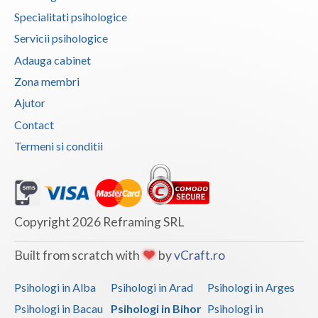
Specialitati psihologice
Vaslui
Servicii psihologice
Vrancea
Adauga cabinet
Zona membri
Ajutor
Contact
Termeni si conditii
Copyright 2026 Reframing SRL
Built from scratch with
by
vCraft.ro
Psihologi in Alba
Psihologi in Arad
Psihologi in Arges
Psihologi in Bacau
Psihologi in Bihor
Psihologi in