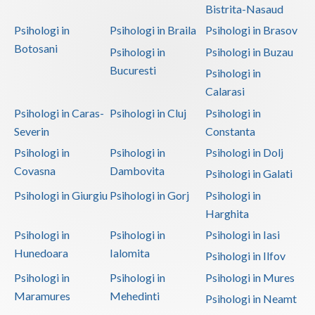
Bistrita-Nasaud
Psihologi in
Psihologi in Braila
Psihologi in Brasov
Botosani
Psihologi in
Psihologi in Buzau
Bucuresti
Psihologi in
Calarasi
Psihologi in Caras-
Psihologi in Cluj
Psihologi in
Severin
Constanta
Psihologi in
Psihologi in
Psihologi in Dolj
Covasna
Dambovita
Psihologi in Galati
Psihologi in Giurgiu
Psihologi in Gorj
Psihologi in
Harghita
Psihologi in
Psihologi in
Psihologi in Iasi
Hunedoara
Ialomita
Psihologi in Ilfov
Psihologi in
Psihologi in
Psihologi in Mures
Maramures
Mehedinti
Psihologi in Neamt