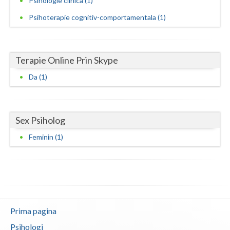
Psihologie clinica (1)
Psihoterapie cognitiv-comportamentala (1)
Neamt
Olt
Terapie Online Prin Skype
Prahova
Da (1)
Salaj
Satu-Mare
Sex Psiholog
Sibiu
Feminin (1)
Suceava
Teleorman
Timis
Tulcea
Prima pagina
Valcea
Psihologi