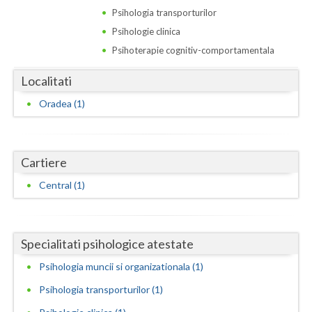
Dolj
Psihologia transporturilor
Galati
Psihologie clinica
Psihoterapie cognitiv-comportamentala
Giurgiu
Localitati
Gorj
Oradea (1)
Harghita
Hunedoara
Cartiere
Ialomita
Central (1)
Iasi
Ilfov
Specialitati psihologice atestate
Maramures
Psihologia muncii si organizationala (1)
Mehedinti
Psihologia transporturilor (1)
Mures