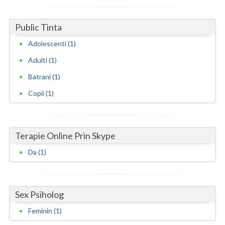
Neamt
Public Tinta
Olt
Adolescenti (1)
Prahova
Adulti (1)
Batrani (1)
Salaj
Copii (1)
Satu-Mare
Sibiu
Terapie Online Prin Skype
Suceava
Da (1)
Teleorman
Timis
Sex Psiholog
Tulcea
Feminin (1)
Valcea