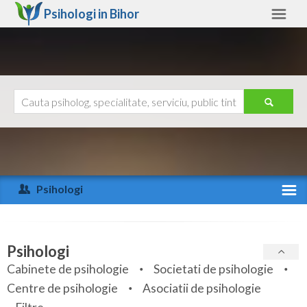
Psihologi in
Bihor
Bihor
Alte judete
Ajutor
Contact
Alba
Arad
Psihologi
Arges
Activitate recenta
Bacau
Specialitati
Psihologi
Bihor
Cabinete de psihologie
Societati de psihologie
Servicii
Centre de psihologie
Asociatii de psihologie
Bistrita-Nasaud
Articole