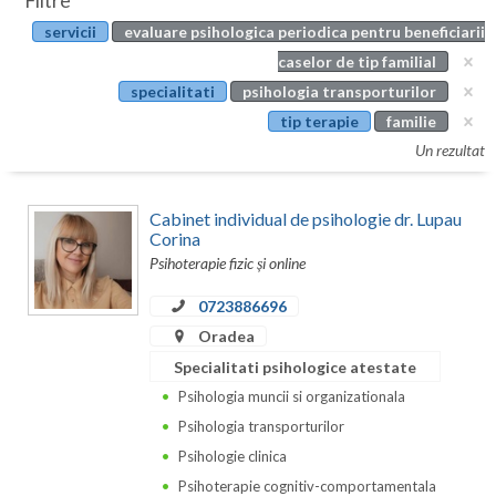
Filtre
Botosani
servicii
evaluare psihologica periodica pentru beneficiarii
Evenimente
Braila
caselor de tip familial
Cabinet
specialitati
psihologia transporturilor
Brasov
tip terapie
familie
Membri
Bucuresti
Un rezultat
Buzau
Cabinet individual de psihologie dr. Lupau
Calarasi
Corina
Psihoterapie fizic și online
Caras-Severin
0723886696
Cluj
Oradea
Specialitati psihologice atestate
Constanta
Psihologia muncii si organizationala
Covasna
Psihologia transporturilor
Dambovita
Psihologie clinica
Psihoterapie cognitiv-comportamentala