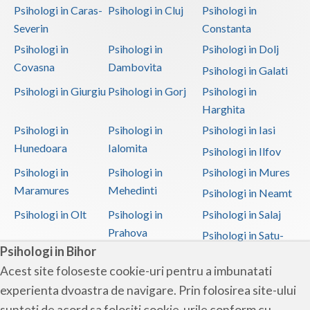
Psihologi in Caras-
Psihologi in Cluj
Psihologi in
Severin
Constanta
Psihologi in
Psihologi in
Psihologi in Dolj
Covasna
Dambovita
Psihologi in Galati
Psihologi in Giurgiu
Psihologi in Gorj
Psihologi in
Harghita
Psihologi in
Psihologi in
Psihologi in Iasi
Hunedoara
Ialomita
Psihologi in Ilfov
Psihologi in
Psihologi in
Psihologi in Mures
Maramures
Mehedinti
Psihologi in Neamt
Psihologi in Olt
Psihologi in
Psihologi in Salaj
Prahova
Psihologi in Satu-
Psihologi in Bihor
Mare
Acest site foloseste cookie-uri pentru a imbunatati
Psihologi in Sibiu
Psihologi in
Psihologi in
experienta dvoastra de navigare. Prin folosirea site-ului
Suceava
Teleorman
sunteti de acord sa folositi cookie-urile conform cu