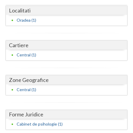
Dolj
Localitati
Galati
Oradea (1)
Giurgiu
Gorj
Cartiere
Harghita
Central (1)
Hunedoara
Ialomita
Zone Geografice
Iasi
Central (1)
Ilfov
Maramures
Forme Juridice
Mehedinti
Cabinet de psihologie (1)
Mures