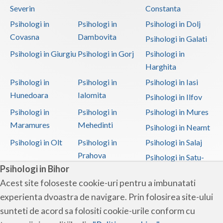
Severin
Constanta
Psihologi in
Psihologi in
Psihologi in Dolj
Covasna
Dambovita
Psihologi in Galati
Psihologi in Giurgiu
Psihologi in Gorj
Psihologi in
Harghita
Psihologi in
Psihologi in
Psihologi in Iasi
Hunedoara
Ialomita
Psihologi in Ilfov
Psihologi in
Psihologi in
Psihologi in Mures
Maramures
Mehedinti
Psihologi in Neamt
Psihologi in Olt
Psihologi in
Psihologi in Salaj
Prahova
Psihologi in Satu-
Psihologi in Bihor
Mare
Acest site foloseste cookie-uri pentru a imbunatati
Psihologi in Sibiu
Psihologi in
Psihologi in
experienta dvoastra de navigare. Prin folosirea site-ului
Suceava
Teleorman
sunteti de acord sa folositi cookie-urile conform cu
Psihologi in Timis
Psihologi in Tulcea
Psihologi in Valcea