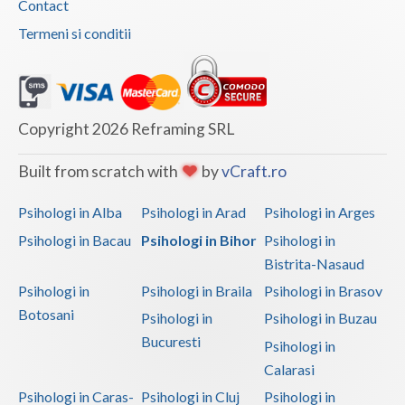
Contact
Termeni si conditii
Copyright 2026 Reframing SRL
Built from scratch with
by
vCraft.ro
Psihologi in Alba
Psihologi in Arad
Psihologi in Arges
Psihologi in Bacau
Psihologi in Bihor
Psihologi in
Bistrita-Nasaud
Psihologi in
Psihologi in Braila
Psihologi in Brasov
Botosani
Psihologi in
Psihologi in Buzau
Bucuresti
Psihologi in
Calarasi
Psihologi in Caras-
Psihologi in Cluj
Psihologi in