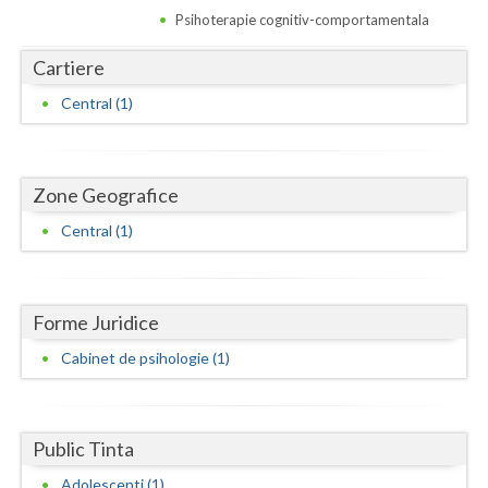
Dolj
Psihoterapie cognitiv-comportamentala
Galati
Cartiere
Giurgiu
Central (1)
Gorj
Harghita
Zone Geografice
Hunedoara
Central (1)
Ialomita
Iasi
Forme Juridice
Ilfov
Cabinet de psihologie (1)
Maramures
Mehedinti
Public Tinta
Mures
Adolescenti (1)