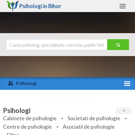
Psihologi in
Bihor
Bihor
Alte judete
Ajutor
Contact
Alba
Arad
Psihologi
Arges
Activitate recenta
Bacau
Specialitati
Psihologi
Bihor
Cabinete de psihologie
Societati de psihologie
Servicii
Centre de psihologie
Asociatii de psihologie
Bistrita-Nasaud
Articole