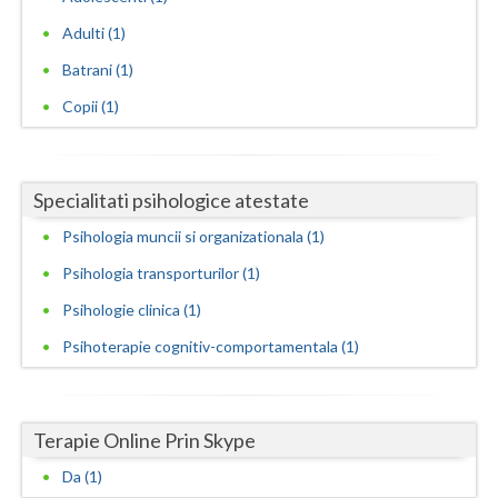
Adulti (1)
Neamt
Batrani (1)
Olt
Copii (1)
Prahova
Salaj
Specialitati psihologice atestate
Satu-Mare
Psihologia muncii si organizationala (1)
Sibiu
Psihologia transporturilor (1)
Suceava
Psihologie clinica (1)
Psihoterapie cognitiv-comportamentala (1)
Teleorman
Timis
Terapie Online Prin Skype
Tulcea
Da (1)
Valcea