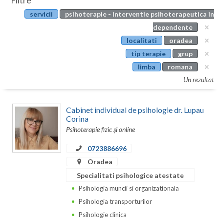
Filtre
Botosani
servicii
psihoterapie - interventie psihoterapeutica in
Evenimente
Braila
dependente
Cabinet
localitati
oradea
Brasov
tip terapie
grup
Membri
Bucuresti
limba
romana
Un rezultat
Buzau
Calarasi
Cabinet individual de psihologie dr. Lupau
Corina
Caras-Severin
Psihoterapie fizic și online
Cluj
0723886696
Oradea
Constanta
Specialitati psihologice atestate
Covasna
Psihologia muncii si organizationala
Dambovita
Psihologia transporturilor
Psihologie clinica