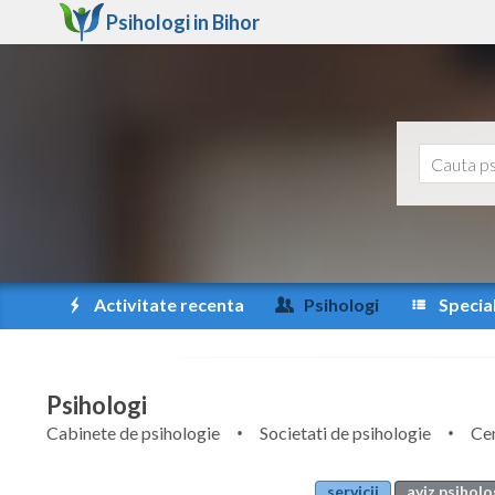
Psihologi in
Bihor
Activitate recenta
Psihologi
Special
Psihologi
Cabinete de psihologie
Societati de psihologie
Cen
servicii
aviz psiholo