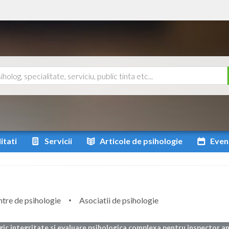
itati
Servicii
Articole
de psihologie
Even
tre de psihologie
Asociatii de psihologie
gic integritate si evaluare psihologica complexa pentru inspector an