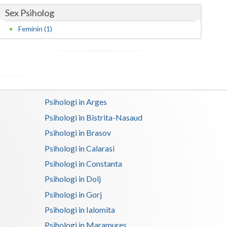
Harghita
Sex Psiholog
Hunedoara
Feminin (1)
Ialomita
Iasi
Ilfov
Psihologi in Arges
Maramures
Psihologi in Bistrita-Nasaud
Mehedinti
Psihologi in Brasov
Mures
Psihologi in Calarasi
Psihologi in Constanta
Neamt
Psihologi in Dolj
Olt
Psihologi in Gorj
Prahova
Psihologi in Ialomita
Psihologi in Maramures
Salaj