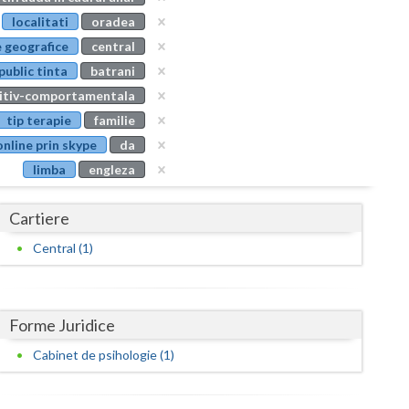
Buzau
localitati
oradea
 geografice
central
Calarasi
public tinta
batrani
Caras-Severin
nitiv-comportamentala
tip terapie
familie
Cluj
online prin skype
da
Constanta
limba
engleza
Covasna
Cartiere
Dambovita
Central (1)
Dolj
Galati
Forme Juridice
Giurgiu
Cabinet de psihologie (1)
Gorj