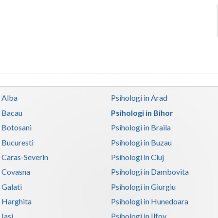
n Alba
Psihologi in Arad
n Bacau
Psihologi in Bihor
n Botosani
Psihologi in Braila
n Bucuresti
Psihologi in Buzau
n Caras-Severin
Psihologi in Cluj
n Covasna
Psihologi in Dambovita
 Galati
Psihologi in Giurgiu
n Harghita
Psihologi in Hunedoara
 Iasi
Psihologi in Ilfov