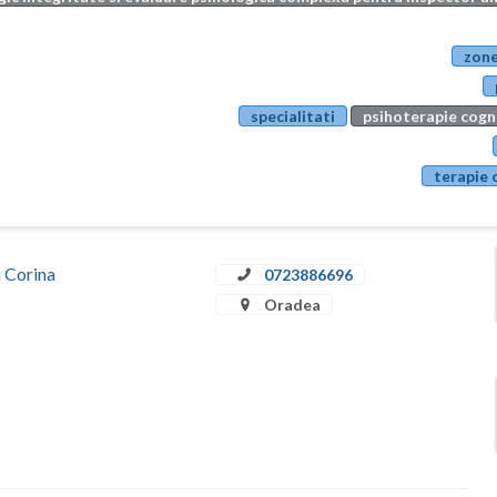
zone
specialitati
psihoterapie cog
terapie 
u Corina
0723886696
Oradea