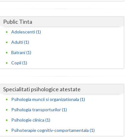
Harghita
Hunedoara
Public Tinta
Ialomita
Adolescenti (1)
Iasi
Adulti (1)
Ilfov
Batrani (1)
Copii (1)
Maramures
Mehedinti
Specialitati psihologice atestate
Mures
Psihologia muncii si organizationala (1)
Neamt
Psihologia transporturilor (1)
Olt
Psihologie clinica (1)
Prahova
Psihoterapie cognitiv-comportamentala (1)
Salaj