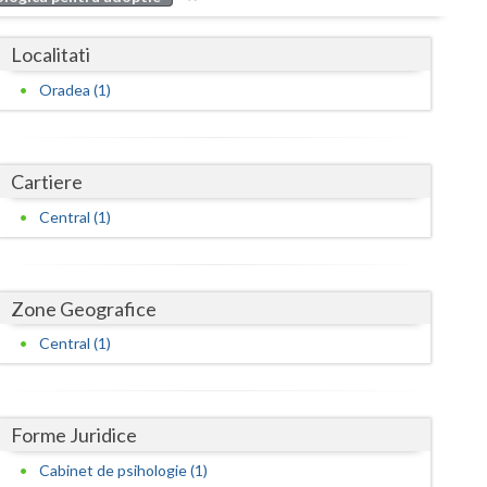
Buzau
Localitati
Calarasi
Oradea (1)
Caras-Severin
Cluj
Cartiere
Constanta
Central (1)
Covasna
Dambovita
Zone Geografice
Dolj
Central (1)
Galati
Giurgiu
Forme Juridice
Gorj
Cabinet de psihologie (1)