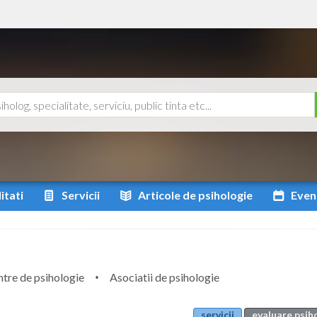
itati
Servicii
Articole
de psihologie
Even
tre de psihologie
Asociatii de psihologie
servicii
evaluare psih