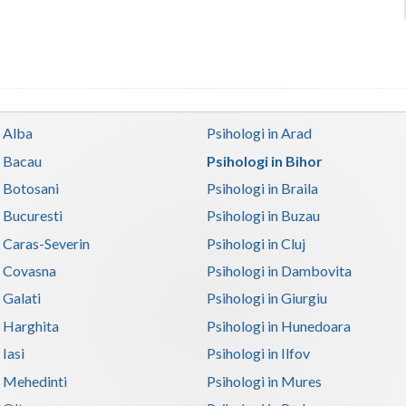
n Alba
Psihologi in Arad
n Bacau
Psihologi in Bihor
n Botosani
Psihologi in Braila
n Bucuresti
Psihologi in Buzau
n Caras-Severin
Psihologi in Cluj
n Covasna
Psihologi in Dambovita
 Galati
Psihologi in Giurgiu
n Harghita
Psihologi in Hunedoara
 Iasi
Psihologi in Ilfov
n Mehedinti
Psihologi in Mures