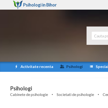
Psihologi in
Bihor
Activitate recenta
Psihologi
Special
Psihologi
Cabinete de psihologie
Societati de psihologie
Cen