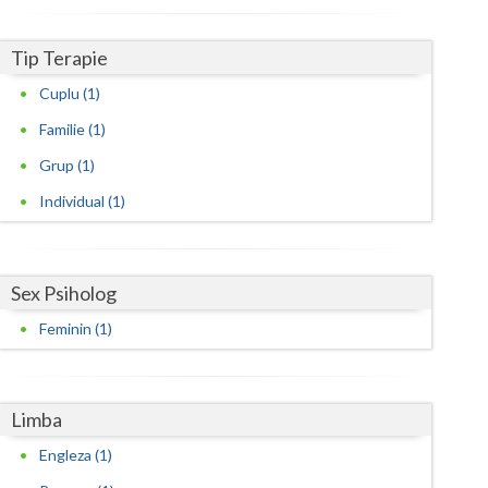
Satu-Mare
Tip Terapie
Sibiu
Cuplu (1)
Suceava
Familie (1)
Grup (1)
Teleorman
Individual (1)
Timis
Tulcea
Sex Psiholog
Valcea
Feminin (1)
Vaslui
Vrancea
Limba
Engleza (1)