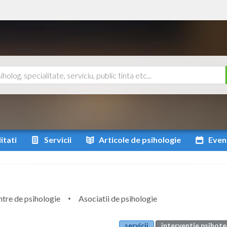
itati
Servicii
Articole
de psihologie
Even
tre de psihologie
Asociatii de psihologie
servicii
interventie psihote