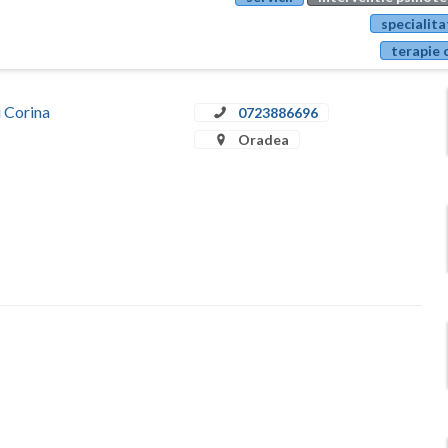
specialita
terapie 
u Corina
0723886696
Oradea