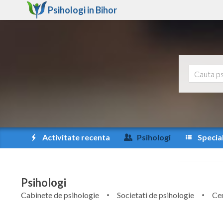
Psihologi in
Bihor
Activitate recenta
Psihologi
Special
Psihologi
Cabinete de psihologie
Societati de psihologie
Cen