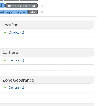
Buzau
ti
psihologie clinica
online prin skype
da
Calarasi
Caras-Severin
Localitati
Cluj
Oradea (1)
Constanta
Covasna
Cartiere
Dambovita
Central (1)
Dolj
Galati
Zone Geografice
Central (1)
Giurgiu
Gorj