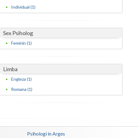
Individual (1)
Satu-Mare
Sibiu
Sex Psiholog
Suceava
Feminin (1)
Teleorman
Timis
Limba
Tulcea
Engleza (1)
Valcea
Romana (1)
Vaslui
Vrancea
Psihologi in Arges