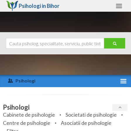
Psihologi in
Bihor
Bihor
Alte judete
Ajutor
Contact
Alba
Arad
Psihologi
Arges
Activitate recenta
Bacau
Specialitati
Psihologi
Bihor
Cabinete de psihologie
Societati de psihologie
Servicii
Centre de psihologie
Asociatii de psihologie
Bistrita-Nasaud
Articole