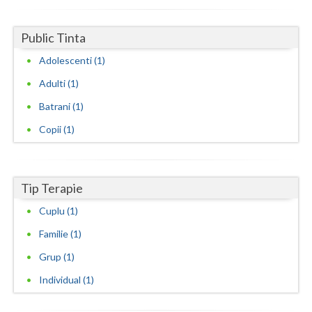
Neamt
Public Tinta
Olt
Adolescenti (1)
Prahova
Adulti (1)
Batrani (1)
Salaj
Copii (1)
Satu-Mare
Sibiu
Tip Terapie
Suceava
Cuplu (1)
Teleorman
Familie (1)
Timis
Grup (1)
Tulcea
Individual (1)
Valcea