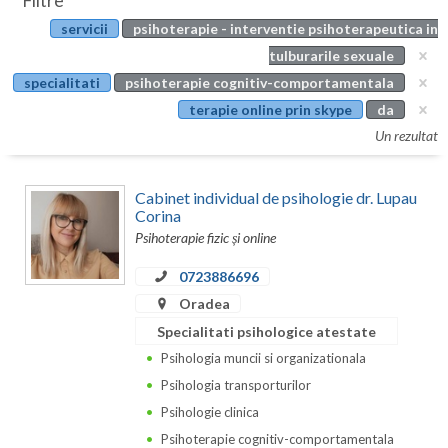
Filtre
Botosani
servicii
psihoterapie - interventie psihoterapeutica in
Evenimente
Braila
tulburarile sexuale
Cabinet
specialitati
psihoterapie cognitiv-comportamentala
Brasov
terapie online prin skype
da
Membri
Bucuresti
Un rezultat
Buzau
Cabinet individual de psihologie dr. Lupau
Calarasi
Corina
Psihoterapie fizic și online
Caras-Severin
0723886696
Cluj
Oradea
Specialitati psihologice atestate
Constanta
Psihologia muncii si organizationala
Covasna
Psihologia transporturilor
Dambovita
Psihologie clinica
Psihoterapie cognitiv-comportamentala