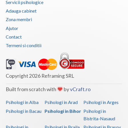
Servicii psihologice
Adauga cabinet
Zona membri
Ajutor
Contact
Termeni si conditii
Copyright 2026 Reframing SRL
Built from scratch with
by
vCraft.ro
Psihologi in Alba
Psihologi in Arad
Psihologi in Arges
Psihologi in Bacau
Psihologi in Bihor
Psihologi in
Bistrita-Nasaud
Psihologi in
Psihologi in Braila
Psihologi in Brasov