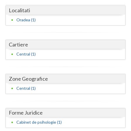
Dolj
Localitati
Galati
Oradea (1)
Giurgiu
Gorj
Cartiere
Harghita
Central (1)
Hunedoara
Ialomita
Zone Geografice
Iasi
Central (1)
Ilfov
Maramures
Forme Juridice
Mehedinti
Cabinet de psihologie (1)
Mures