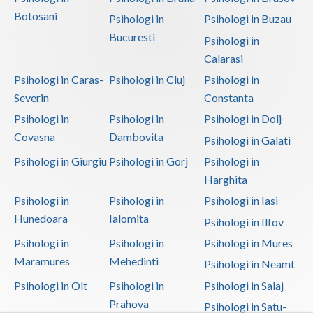
Botosani
Psihologi in
Psihologi in Buzau
Bucuresti
Psihologi in
Calarasi
Psihologi in Caras-
Psihologi in Cluj
Psihologi in
Severin
Constanta
Psihologi in
Psihologi in
Psihologi in Dolj
Covasna
Dambovita
Psihologi in Galati
Psihologi in Giurgiu
Psihologi in Gorj
Psihologi in
Harghita
Psihologi in
Psihologi in
Psihologi in Iasi
Hunedoara
Ialomita
Psihologi in Ilfov
Psihologi in
Psihologi in
Psihologi in Mures
Maramures
Mehedinti
Psihologi in Neamt
Psihologi in Olt
Psihologi in
Psihologi in Salaj
Prahova
Psihologi in Satu-