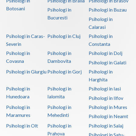
Psihologi in
Psihologi in Braila
Psihologi in Brasov
Interventie psihoterapeutica in tulburarea de c... (1)
Botosani
Psihologi in
Psihologi in Buzau
Interventie psihoterapeutica in tulburarea de l... (1)
Bucuresti
Psihologi in
Interventie psihoterapeutica in tulburarea de s... (1)
Calarasi
Interventie psihoterapeutica in tulburarea dism... (1)
Psihologi in Caras-
Psihologi in Cluj
Psihologi in
Interventie psihoterapeutica in tulburarea expr... (1)
Severin
Constanta
Interventie psihoterapeutica in tulburarea fono... (1)
Psihologi in
Psihologi in
Psihologi in Dolj
Covasna
Dambovita
Interventie psihoterapeutica in tulburarea opoz... (1)
Psihologi in Galati
Interventie psihoterapeutica in tulburari ale c... (1)
Psihologi in Giurgiu
Psihologi in Gorj
Psihologi in
Harghita
Logopedie - Interventie psihoterapeutica in bal... (1)
Psihologi in
Psihologi in
Psihologi in Iasi
Logoterapie (1)
Hunedoara
Ialomita
Psihologi in Ilfov
Logoterapie in tulburarile de comunicare (1)
Psihologi in
Psihologi in
Psihologi in Mures
Practica pentru studentii facultatilor de psiho... (1)
Maramures
Mehedinti
Psihologi in Neamt
Psihodermatologie (1)
Psihologi in Olt
Psihologi in
Psihologi in Salaj
Psihodiagnostic si evaluare clinica (1)
Prahova
Psihologi in Satu-