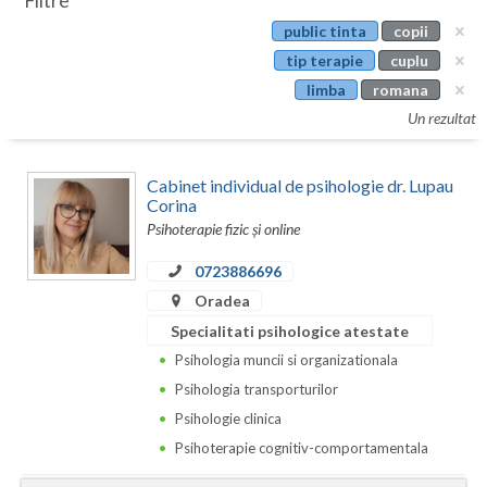
Filtre
Botosani
public tinta
copii
Evenimente
Braila
tip terapie
cuplu
Cabinet
limba
romana
Brasov
Un rezultat
Membri
Bucuresti
Cabinet individual de psihologie dr. Lupau
Buzau
Corina
Psihoterapie fizic și online
Calarasi
0723886696
Caras-Severin
Oradea
Cluj
Specialitati psihologice atestate
Psihologia muncii si organizationala
Constanta
Psihologia transporturilor
Covasna
Psihologie clinica
Dambovita
Psihoterapie cognitiv-comportamentala