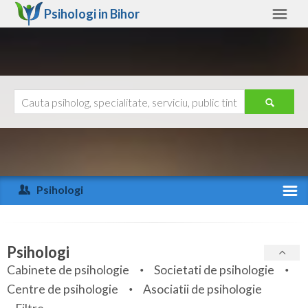
Psihologi in
Bihor
Bihor
Alte judete
Ajutor
Contact
Alba
Arad
Psihologi
Arges
Activitate recenta
Bacau
Specialitati
Psihologi
Bihor
Cabinete de psihologie
Societati de psihologie
Servicii
Centre de psihologie
Asociatii de psihologie
Bistrita-Nasaud
Articole