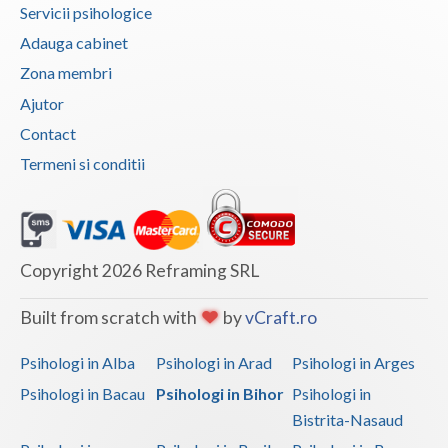
Servicii psihologice
Interventie psihoterapeutica in ticuri (1)
Adauga cabinet
Interventie psihoterapeutica in trichotilomanie (1)
Zona membri
Interventie psihoterapeutica in tulburarea ADHD...
Ajutor
(1)
Contact
Interventie psihoterapeutica in tulburarea Aspe... (1)
Termeni si conditii
Interventie psihoterapeutica in tulburarea Rett (1)
Interventie psihoterapeutica in tulburarea Tour... (1)
Interventie psihoterapeutica in tulburarea algica (1)
Copyright 2026 Reframing SRL
Interventie psihoterapeutica in tulburarea autista (1)
Built from scratch with
by
vCraft.ro
Interventie psihoterapeutica in tulburarea citi... (1)
Interventie psihoterapeutica in tulburarea cont... (1)
Psihologi in Alba
Psihologi in Arad
Psihologi in Arges
Interventie psihoterapeutica in tulburarea de c... (1)
Psihologi in Bacau
Psihologi in Bihor
Psihologi in
Interventie psihoterapeutica in tulburarea de c... (1)
Bistrita-Nasaud