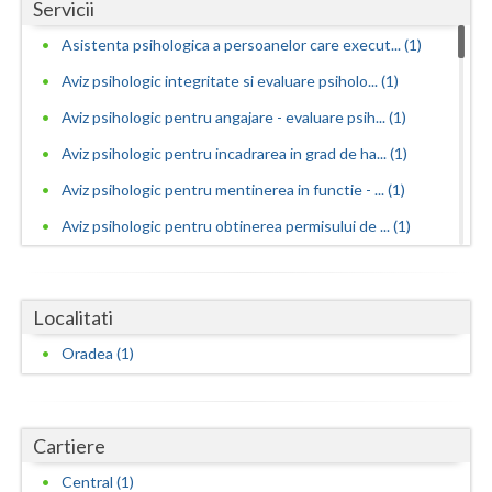
Dolj
Servicii
Asistenta psihologica a persoanelor care execut... (1)
Galati
Aviz psihologic integritate si evaluare psiholo... (1)
Giurgiu
Aviz psihologic pentru angajare - evaluare psih... (1)
Gorj
Aviz psihologic pentru incadrarea in grad de ha... (1)
Harghita
Aviz psihologic pentru mentinerea in functie - ... (1)
Hunedoara
Aviz psihologic pentru obtinerea permisului de ... (1)
Aviz psihologic pentru ocuparea postului de ins... (1)
Ialomita
Aviz psihologic pentru scoala - evaluare psihol... (1)
Iasi
Localitati
Aviz psihologic si evaluare clinica la cerere c... (1)
Oradea (1)
Ilfov
Aviz psihologic solicitat de instanta - evaluar... (1)
Maramures
Avize psihologice necesare la angajare si menti... (1)
Cartiere
Consiliere psihologica in vederea integrarii so... (1)
Mehedinti
Consiliere psihologica pentru persoane dependen...
Central (1)
Mures