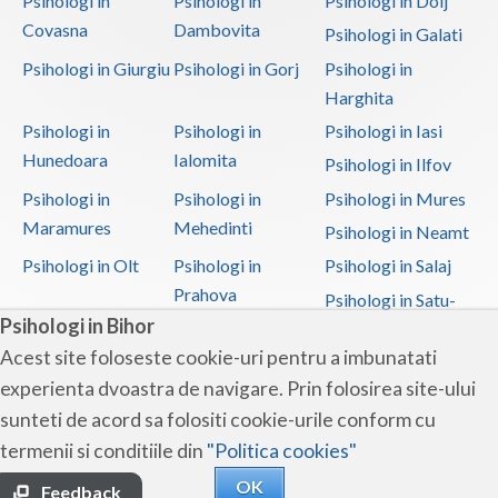
Psihologi in
Psihologi in
Psihologi in Dolj
Covasna
Dambovita
Psihologi in Galati
Psihologi in Giurgiu
Psihologi in Gorj
Psihologi in
Harghita
Psihologi in
Psihologi in
Psihologi in Iasi
Hunedoara
Ialomita
Psihologi in Ilfov
Psihologi in
Psihologi in
Psihologi in Mures
Maramures
Mehedinti
Psihologi in Neamt
Psihologi in Olt
Psihologi in
Psihologi in Salaj
Prahova
Psihologi in Satu-
Psihologi in Bihor
Mare
Acest site foloseste cookie-uri pentru a imbunatati
Psihologi in Sibiu
Psihologi in
Psihologi in
experienta dvoastra de navigare. Prin folosirea site-ului
Suceava
Teleorman
sunteti de acord sa folositi cookie-urile conform cu
Psihologi in Timis
Psihologi in Tulcea
Psihologi in Valcea
termenii si conditiile din
"Politica cookies"
Psihologi in Vaslui
Psihologi in
OK
Vrancea
Feedback