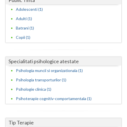
Public Tinta
Adolescenti (1)
Neamt
Adulti (1)
Olt
Batrani (1)
Prahova
Copii (1)
Salaj
Satu-Mare
Specialitati psihologice atestate
Sibiu
Psihologia muncii si organizationala (1)
Suceava
Psihologia transporturilor (1)
Psihologie clinica (1)
Teleorman
Psihoterapie cognitiv-comportamentala (1)
Timis
Tulcea
Tip Terapie
Valcea