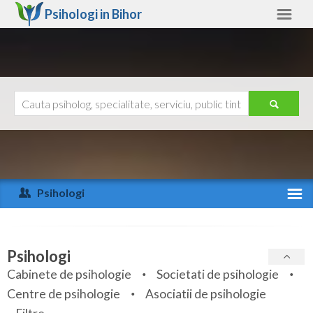
Psihologi in
Bihor
Bihor
Alte judete
Ajutor
Contact
Alba
Arad
Psihologi
Arges
Activitate recenta
Bacau
Specialitati
Psihologi
Bihor
Cabinete de psihologie
Societati de psihologie
Servicii
Centre de psihologie
Asociatii de psihologie
Bistrita-Nasaud
Articole