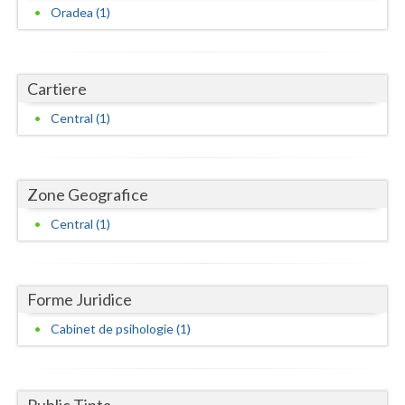
Dolj
Oradea (1)
Galati
Giurgiu
Cartiere
Gorj
Central (1)
Harghita
Hunedoara
Zone Geografice
Ialomita
Central (1)
Iasi
Ilfov
Forme Juridice
Maramures
Cabinet de psihologie (1)
Mehedinti
Mures