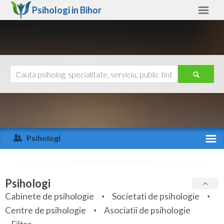
Psihologi in
Bihor
Bihor
Alte judete
Ajutor
Contact
Alba
Arad
Psihologi
Arges
Activitate recenta
Bacau
Specialitati
Psihologi
Bihor
Cabinete de psihologie
Societati de psihologie
Servicii
Centre de psihologie
Asociatii de psihologie
Bistrita-Nasaud
Articole