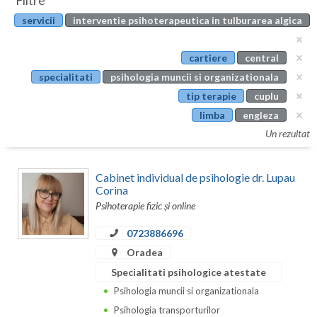
Filtre
Botosani
servicii
interventie psihoterapeutica in tulburarea algica
Evenimente
Braila
Cabinet
cartiere
central
Brasov
specialitati
psihologia muncii si organizationala
Membri
Bucuresti
tip terapie
cuplu
limba
engleza
Buzau
Un rezultat
Calarasi
Cabinet individual de psihologie dr. Lupau
Caras-Severin
Corina
Psihoterapie fizic și online
Cluj
0723886696
Constanta
Oradea
Covasna
Specialitati psihologice atestate
Psihologia muncii si organizationala
Dambovita
Psihologia transporturilor