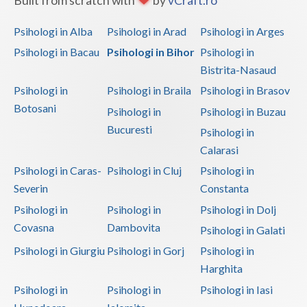
Built from scratch with
by
vCraft.ro
Psihologi in Alba
Psihologi in Arad
Psihologi in Arges
Psihologi in Bacau
Psihologi in Bihor
Psihologi in
Bistrita-Nasaud
Psihologi in
Psihologi in Braila
Psihologi in Brasov
Botosani
Psihologi in
Psihologi in Buzau
Bucuresti
Psihologi in
Calarasi
Psihologi in Caras-
Psihologi in Cluj
Psihologi in
Severin
Constanta
Psihologi in
Psihologi in
Psihologi in Dolj
Covasna
Dambovita
Psihologi in Galati
Psihologi in Giurgiu
Psihologi in Gorj
Psihologi in
Harghita
Psihologi in
Psihologi in
Psihologi in Iasi