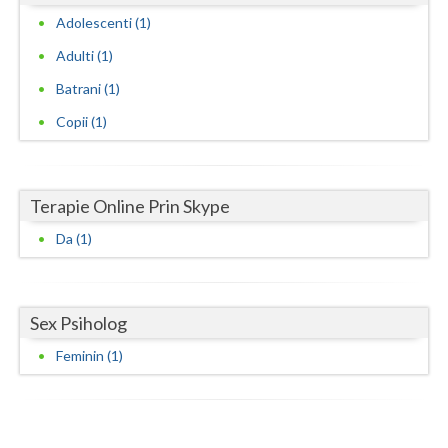
Adolescenti (1)
Neamt
Adulti (1)
Olt
Batrani (1)
Prahova
Copii (1)
Salaj
Satu-Mare
Terapie Online Prin Skype
Sibiu
Da (1)
Suceava
Teleorman
Sex Psiholog
Feminin (1)
Timis
Tulcea
Valcea