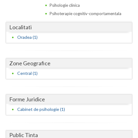
Dolj
Psihologie clinica
Galati
Psihoterapie cognitiv-comportamentala
Giurgiu
Localitati
Oradea (1)
Gorj
Harghita
Zone Geografice
Hunedoara
Central (1)
Ialomita
Iasi
Forme Juridice
Ilfov
Cabinet de psihologie (1)
Maramures
Mehedinti
Public Tinta
Mures