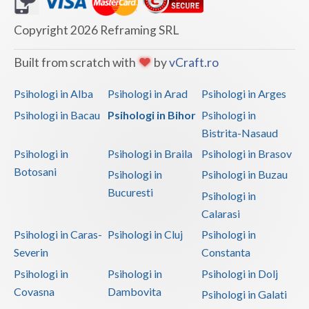
Copyright 2026 Reframing SRL
Built from scratch with
by
vCraft.ro
Psihologi in Alba
Psihologi in Arad
Psihologi in Arges
Psihologi in Bacau
Psihologi in Bihor
Psihologi in
Bistrita-Nasaud
Psihologi in
Psihologi in Braila
Psihologi in Brasov
Botosani
Psihologi in
Psihologi in Buzau
Bucuresti
Psihologi in
Calarasi
Psihologi in Caras-
Psihologi in Cluj
Psihologi in
Severin
Constanta
Psihologi in
Psihologi in
Psihologi in Dolj
Covasna
Dambovita
Psihologi in Galati