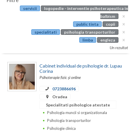
Filtre
Botosani
servicii
logopedie - interventie psihoterapeutica in
Evenimente
Braila
balbism
Cabinet
public tinta
copii
Brasov
specialitati
psihologia transporturilor
Membri
Bucuresti
limba
engleza
Un rezultat
Buzau
Calarasi
Cabinet individual de psihologie dr. Lupau
Corina
Caras-Severin
Psihoterapie fizic și online
Cluj
0723886696
Oradea
Constanta
Specialitati psihologice atestate
Covasna
Psihologia muncii si organizationala
Dambovita
Psihologia transporturilor
Psihologie clinica