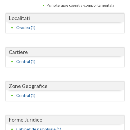
Dolj
Psihoterapie cognitiv-comportamentala
Galati
Localitati
Giurgiu
Oradea (1)
Gorj
Harghita
Cartiere
Hunedoara
Central (1)
Ialomita
Iasi
Zone Geografice
Ilfov
Central (1)
Maramures
Mehedinti
Forme Juridice
Mures
Cabinet de psihologie (1)