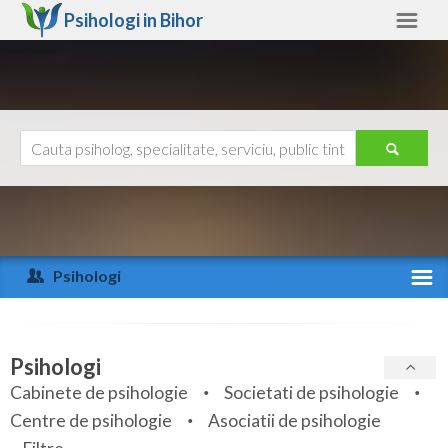
Psihologi in
Bihor
Bihor
Alte judete
Ajutor
Contact
Alba
Arad
Psihologi
Arges
Activitate recenta
Bacau
Specialitati
Psihologi
Bihor
Cabinete de psihologie
Societati de psihologie
Servicii
Centre de psihologie
Asociatii de psihologie
Bistrita-Nasaud
Articole