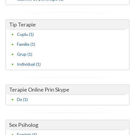
Neamt
Olt
Tip Terapie
Cuplu (1)
Prahova
Familie (1)
Salaj
Grup (1)
Satu-Mare
Individual (1)
Sibiu
Suceava
Terapie Online Prin Skype
Teleorman
Da (1)
Timis
Tulcea
Sex Psiholog
Valcea
Feminin (1)