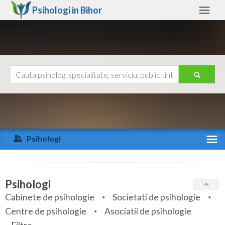
Psihologi in
Bihor
Bihor
Alte judete
Ajutor
Contact
Alba
Arad
Psihologi
Arges
Activitate recenta
Bacau
Specialitati
Psihologi
Bihor
Cabinete de psihologie
Societati de psihologie
Servicii
Centre de psihologie
Asociatii de psihologie
Bistrita-Nasaud
Articole