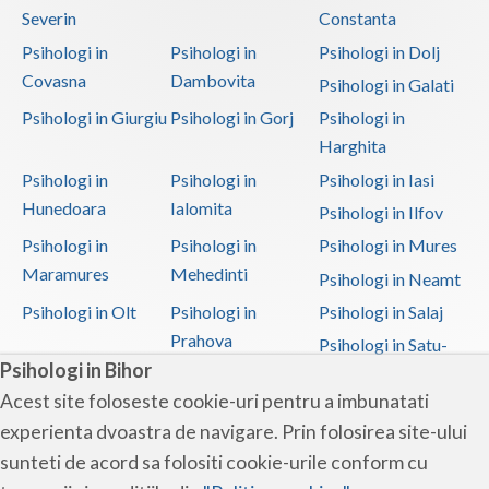
Severin
Constanta
Psihologi in
Psihologi in
Psihologi in Dolj
Covasna
Dambovita
Psihologi in Galati
Psihologi in Giurgiu
Psihologi in Gorj
Psihologi in
Harghita
Psihologi in
Psihologi in
Psihologi in Iasi
Hunedoara
Ialomita
Psihologi in Ilfov
Psihologi in
Psihologi in
Psihologi in Mures
Maramures
Mehedinti
Psihologi in Neamt
Psihologi in Olt
Psihologi in
Psihologi in Salaj
Prahova
Psihologi in Satu-
Psihologi in Bihor
Mare
Acest site foloseste cookie-uri pentru a imbunatati
Psihologi in Sibiu
Psihologi in
Psihologi in
experienta dvoastra de navigare. Prin folosirea site-ului
Suceava
Teleorman
sunteti de acord sa folositi cookie-urile conform cu
Psihologi in Timis
Psihologi in Tulcea
Psihologi in Valcea