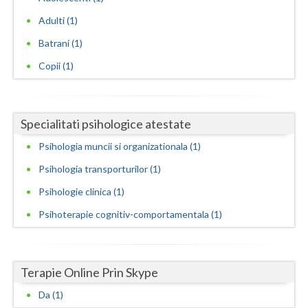
Adulti (1)
Neamt
Batrani (1)
Olt
Copii (1)
Prahova
Salaj
Specialitati psihologice atestate
Satu-Mare
Psihologia muncii si organizationala (1)
Sibiu
Psihologia transporturilor (1)
Suceava
Psihologie clinica (1)
Psihoterapie cognitiv-comportamentala (1)
Teleorman
Timis
Terapie Online Prin Skype
Tulcea
Da (1)
Valcea