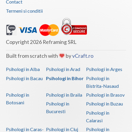
Contact
Termeni si conditii
Copyright 2026 Reframing SRL
Built from scratch with
by
vCraft.ro
Psihologi in Alba
Psihologi in Arad
Psihologi in Arges
Psihologi in Bacau
Psihologi in Bihor
Psihologi in
Bistrita-Nasaud
Psihologi in
Psihologi in Braila
Psihologi in Brasov
Botosani
Psihologi in
Psihologi in Buzau
Bucuresti
Psihologi in
Calarasi
Psihologi in Caras-
Psihologi in Cluj
Psihologi in