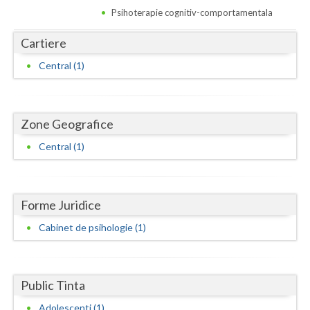
Dolj
Psihoterapie cognitiv-comportamentala
Galati
Cartiere
Giurgiu
Central (1)
Gorj
Harghita
Zone Geografice
Hunedoara
Central (1)
Ialomita
Iasi
Forme Juridice
Ilfov
Cabinet de psihologie (1)
Maramures
Mehedinti
Public Tinta
Mures
Adolescenti (1)