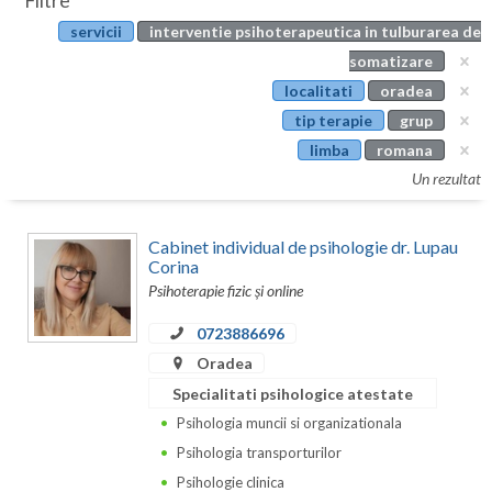
Filtre
Botosani
servicii
interventie psihoterapeutica in tulburarea de
Evenimente
Braila
somatizare
Cabinet
localitati
oradea
Brasov
tip terapie
grup
Membri
Bucuresti
limba
romana
Un rezultat
Buzau
Calarasi
Cabinet individual de psihologie dr. Lupau
Corina
Caras-Severin
Psihoterapie fizic și online
Cluj
0723886696
Oradea
Constanta
Specialitati psihologice atestate
Covasna
Psihologia muncii si organizationala
Dambovita
Psihologia transporturilor
Psihologie clinica