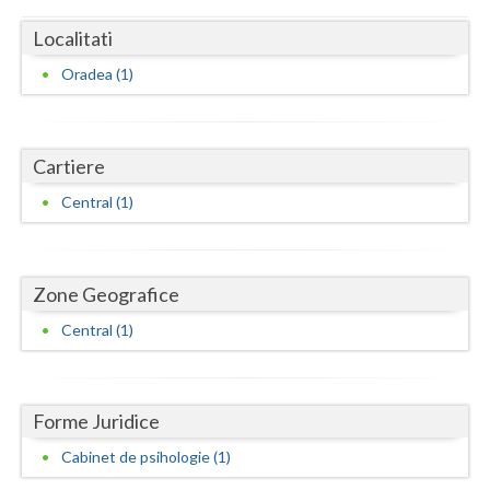
Dolj
Localitati
Galati
Oradea (1)
Giurgiu
Gorj
Cartiere
Harghita
Central (1)
Hunedoara
Ialomita
Zone Geografice
Iasi
Central (1)
Ilfov
Maramures
Forme Juridice
Mehedinti
Cabinet de psihologie (1)
Mures