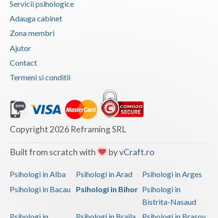
Servicii psihologice
Adauga cabinet
Zona membri
Ajutor
Contact
Termeni si conditii
Copyright 2026 Reframing SRL
Built from scratch with
by
vCraft.ro
Psihologi in Alba
Psihologi in Arad
Psihologi in Arges
Psihologi in Bacau
Psihologi in Bihor
Psihologi in
Bistrita-Nasaud
Psihologi in
Psihologi in Braila
Psihologi in Brasov