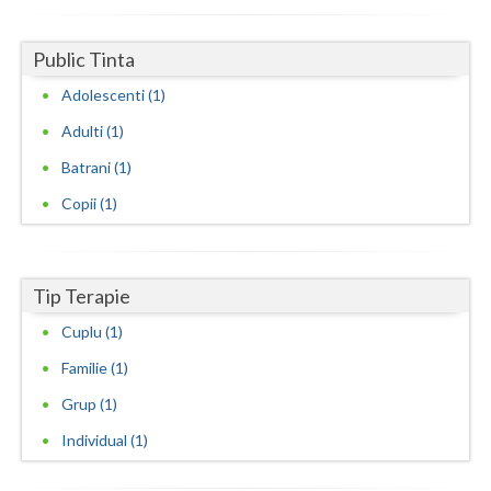
Neamt
Public Tinta
Olt
Adolescenti (1)
Prahova
Adulti (1)
Batrani (1)
Salaj
Copii (1)
Satu-Mare
Sibiu
Tip Terapie
Suceava
Cuplu (1)
Teleorman
Familie (1)
Timis
Grup (1)
Tulcea
Individual (1)
Valcea