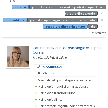
Filtre
Botosani
servicii
psihoterapie - interventie psihoterapeutica in
Evenimente
Braila
tulburarile sexuale
Cabinet
specialitati
psihoterapie cognitiv-comportamentala
Brasov
terapie online prin skype
da
Membri
Bucuresti
Un rezultat
Buzau
Cabinet individual de psihologie dr. Lupau
Calarasi
Corina
Psihoterapie fizic și online
Caras-Severin
0723886696
Cluj
Oradea
Specialitati psihologice atestate
Constanta
Psihologia muncii si organizationala
Covasna
Psihologia transporturilor
Dambovita
Psihologie clinica
Psihoterapie cognitiv-comportamentala