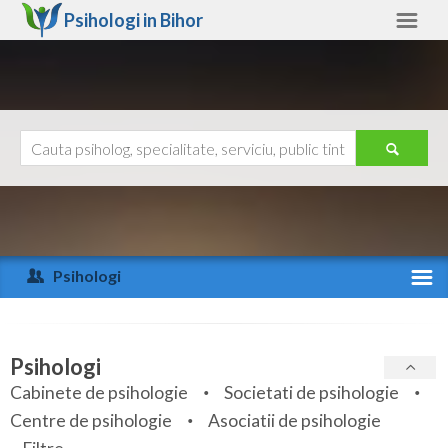
Psihologi in
Bihor
Bihor
Alte judete
Ajutor
Contact
Alba
Arad
Psihologi
Arges
Activitate recenta
Bacau
Specialitati
Psihologi
Bihor
Cabinete de psihologie
Societati de psihologie
Servicii
Centre de psihologie
Asociatii de psihologie
Bistrita-Nasaud
Articole