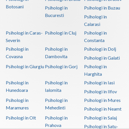
Botosani
Psihologi in
Psihologi in Buzau
Bucuresti
Psihologi in
Calarasi
Psihologi in Caras-
Psihologi in Cluj
Psihologi in
Severin
Constanta
Psihologi in
Psihologi in
Psihologi in Dolj
Covasna
Dambovita
Psihologi in Galati
Psihologi in Giurgiu
Psihologi in Gorj
Psihologi in
Harghita
Psihologi in
Psihologi in
Psihologi in Iasi
Hunedoara
Ialomita
Psihologi in Ilfov
Psihologi in
Psihologi in
Psihologi in Mures
Maramures
Mehedinti
Psihologi in Neamt
Psihologi in Olt
Psihologi in
Psihologi in Salaj
Prahova
Psihologi in Satu-