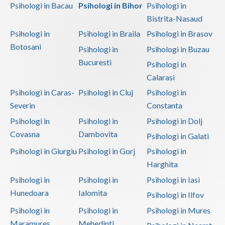
Psihologi in Bacau
Psihologi in Bihor
Psihologi in
Bistrita-Nasaud
Psihologi in
Psihologi in Braila
Psihologi in Brasov
Botosani
Psihologi in
Psihologi in Buzau
Bucuresti
Psihologi in
Calarasi
Psihologi in Caras-
Psihologi in Cluj
Psihologi in
Severin
Constanta
Psihologi in
Psihologi in
Psihologi in Dolj
Covasna
Dambovita
Psihologi in Galati
Psihologi in Giurgiu
Psihologi in Gorj
Psihologi in
Harghita
Psihologi in
Psihologi in
Psihologi in Iasi
Hunedoara
Ialomita
Psihologi in Ilfov
Psihologi in
Psihologi in
Psihologi in Mures
Maramures
Mehedinti