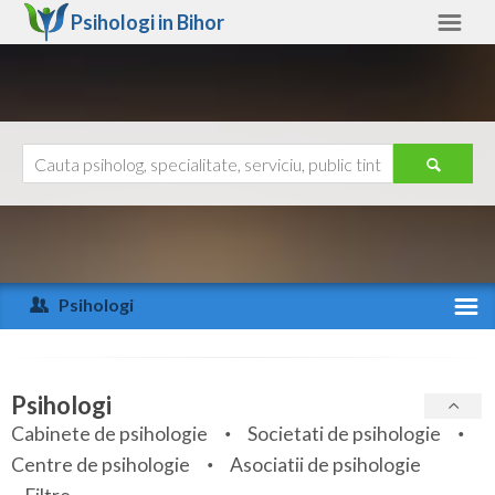
Psihologi in
Bihor
Bihor
Alte judete
Ajutor
Contact
Alba
Arad
Psihologi
Arges
Activitate recenta
Bacau
Specialitati
Psihologi
Bihor
Cabinete de psihologie
Societati de psihologie
Servicii
Centre de psihologie
Asociatii de psihologie
Bistrita-Nasaud
Articole