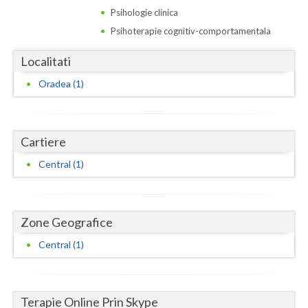
Dolj
Psihologie clinica
Galati
Psihoterapie cognitiv-comportamentala
Giurgiu
Localitati
Oradea (1)
Gorj
Harghita
Cartiere
Hunedoara
Central (1)
Ialomita
Iasi
Zone Geografice
Ilfov
Central (1)
Maramures
Mehedinti
Terapie Online Prin Skype
Mures