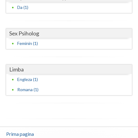
Da (1)
Neamt
Olt
Sex Psiholog
Prahova
Feminin (1)
Salaj
Satu-Mare
Limba
Sibiu
Engleza (1)
Suceava
Romana (1)
Teleorman
Timis
Tulcea
Prima pagina
Valcea