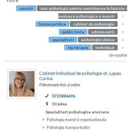
Filtre
Botosani
servicii
aviz psihologic pentru mentinerea in functie -
Evenimente
Braila
evaluare psihologica a muncii
Cabinet
forme juridice
cabinet de psihologie
Brasov
public tinta
adolescenti
Membri
Bucuresti
specialitati
psihologie clinica
tip terapie
individual
Buzau
Un rezultat
Calarasi
Cabinet individual de psihologie dr. Lupau
Caras-Severin
Corina
Psihoterapie fizic și online
Cluj
0723886696
Constanta
Oradea
Covasna
Specialitati psihologice atestate
Dambovita
Psihologia muncii si organizationala
Psihologia transporturilor