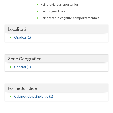
Dolj
Psihologia transporturilor
Galati
Psihologie clinica
Psihoterapie cognitiv-comportamentala
Giurgiu
Localitati
Gorj
Oradea (1)
Harghita
Hunedoara
Zone Geografice
Ialomita
Central (1)
Iasi
Ilfov
Forme Juridice
Maramures
Cabinet de psihologie (1)
Mehedinti
Mures