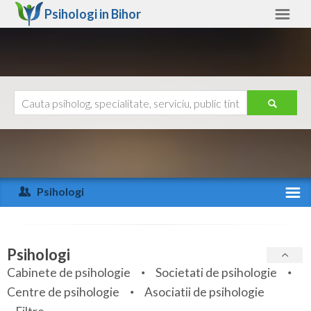
Psihologi in
Bihor
Bihor
Alte judete
Ajutor
Contact
Alba
Arad
Psihologi
Arges
Activitate recenta
Bacau
Specialitati
Psihologi
Bihor
Cabinete de psihologie
Societati de psihologie
Servicii
Centre de psihologie
Asociatii de psihologie
Bistrita-Nasaud
Articole