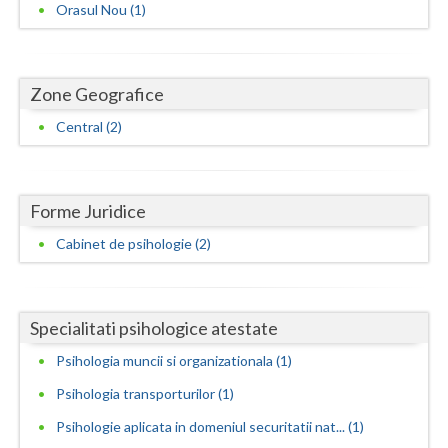
Orasul Nou (1)
Neamt
Olt
Zone Geografice
Prahova
Central (2)
Salaj
Satu-Mare
Forme Juridice
Sibiu
Cabinet de psihologie (2)
Suceava
Teleorman
Specialitati psihologice atestate
Timis
Psihologia muncii si organizationala (1)
Psihologia transporturilor (1)
Tulcea
Psihologie aplicata in domeniul securitatii nat... (1)
Valcea