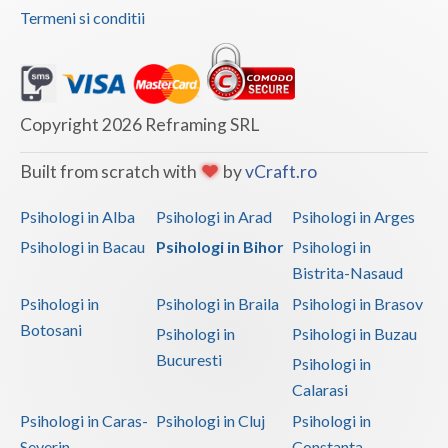
Termeni si conditii
Copyright 2026 Reframing SRL
Built from scratch with
by
vCraft.ro
Psihologi in Alba
Psihologi in Arad
Psihologi in Arges
Psihologi in Bacau
Psihologi in Bihor
Psihologi in
Bistrita-Nasaud
Psihologi in
Psihologi in Braila
Psihologi in Brasov
Botosani
Psihologi in
Psihologi in Buzau
Bucuresti
Psihologi in
Calarasi
Psihologi in Caras-
Psihologi in Cluj
Psihologi in
Severin
Constanta