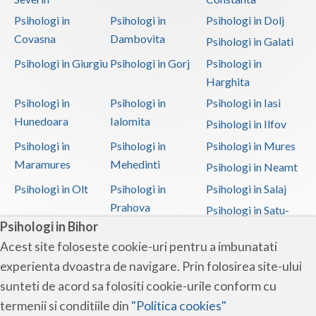
Psihologi in
Psihologi in
Psihologi in Dolj
Covasna
Dambovita
Psihologi in Galati
Psihologi in Giurgiu
Psihologi in Gorj
Psihologi in
Harghita
Psihologi in
Psihologi in
Psihologi in Iasi
Hunedoara
Ialomita
Psihologi in Ilfov
Psihologi in
Psihologi in
Psihologi in Mures
Maramures
Mehedinti
Psihologi in Neamt
Psihologi in Olt
Psihologi in
Psihologi in Salaj
Prahova
Psihologi in Satu-
Psihologi in Bihor
Mare
Acest site foloseste cookie-uri pentru a imbunatati
Psihologi in Sibiu
Psihologi in
Psihologi in
experienta dvoastra de navigare. Prin folosirea site-ului
Suceava
Teleorman
sunteti de acord sa folositi cookie-urile conform cu
Psihologi in Timis
Psihologi in Tulcea
Psihologi in Valcea
termenii si conditiile din
"Politica cookies"
Psihologi in Vaslui
Psihologi in