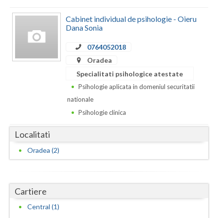
Dolj
Cabinet individual de psihologie - Oieru
Galati
Dana Sonia
Giurgiu
0764052018
Gorj
Oradea
Specialitati psihologice atestate
Harghita
Psihologie aplicata in domeniul securitatii
Hunedoara
nationale
Psihologie clinica
Ialomita
Localitati
Iasi
Oradea (2)
Ilfov
Maramures
Cartiere
Mehedinti
Central (1)
Mures