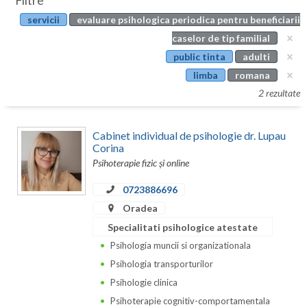
Filtre
Botosani
servicii
evaluare psihologica periodica pentru beneficiarii
Evenimente
Braila
caselor de tip familial
Cabinet
public tinta
adulti
Brasov
limba
romana
Membri
Bucuresti
2 rezultate
Buzau
Cabinet individual de psihologie dr. Lupau
Calarasi
Corina
Psihoterapie fizic și online
Caras-Severin
0723886696
Cluj
Oradea
Specialitati psihologice atestate
Constanta
Psihologia muncii si organizationala
Covasna
Psihologia transporturilor
Dambovita
Psihologie clinica
Psihoterapie cognitiv-comportamentala