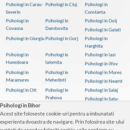
Psihologi in Caras-
Psihologi in Cluj
Psihologi in
Severin
Constanta
Psihologi in
Psihologi in
Psihologi in Dolj
Covasna
Dambovita
Psihologi in Galati
Psihologi in Giurgiu
Psihologi in Gorj
Psihologi in
Harghita
Psihologi in
Psihologi in
Psihologi in Iasi
Hunedoara
Ialomita
Psihologi in Ilfov
Psihologi in
Psihologi in
Psihologi in Mures
Maramures
Mehedinti
Psihologi in Neamt
Psihologi in Olt
Psihologi in
Psihologi in Salaj
Prahova
Psihologi in Satu-
Psihologi in Bihor
Mare
Acest site foloseste cookie-uri pentru a imbunatati
Psihologi in Sibiu
Psihologi in
Psihologi in
experienta dvoastra de navigare. Prin folosirea site-ului
Suceava
Teleorman
sunteti de acord sa folositi cookie-urile conform cu