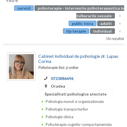
Filtre
Botosani
servicii
psihoterapie - interventie psihoterapeutica in
Evenimente
Braila
tulburarile sexuale
Cabinet
public tinta
adulti
Brasov
tip terapie
individual
Membri
Bucuresti
Un rezultat
Buzau
Cabinet individual de psihologie dr. Lupau
Calarasi
Corina
Psihoterapie fizic și online
Caras-Severin
0723886696
Cluj
Oradea
Specialitati psihologice atestate
Constanta
Psihologia muncii si organizationala
Covasna
Psihologia transporturilor
Dambovita
Psihologie clinica
Psihoterapie cognitiv-comportamentala