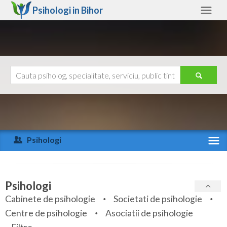
Psihologi in
Bihor
Bihor
Alte judete
Ajutor
Contact
Alba
Arad
Psihologi
Arges
Activitate recenta
Bacau
Specialitati
Psihologi
Bihor
Cabinete de psihologie
Societati de psihologie
Servicii
Centre de psihologie
Asociatii de psihologie
Bistrita-Nasaud
Articole