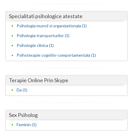
Neamt
Specialitati psihologice atestate
Olt
Psihologia muncii si organizationala (1)
Prahova
Psihologia transporturilor (1)
Psihologie clinica (1)
Salaj
Psihoterapie cognitiv-comportamentala (1)
Satu-Mare
Sibiu
Terapie Online Prin Skype
Suceava
Da (1)
Teleorman
Timis
Sex Psiholog
Tulcea
Feminin (1)
Valcea