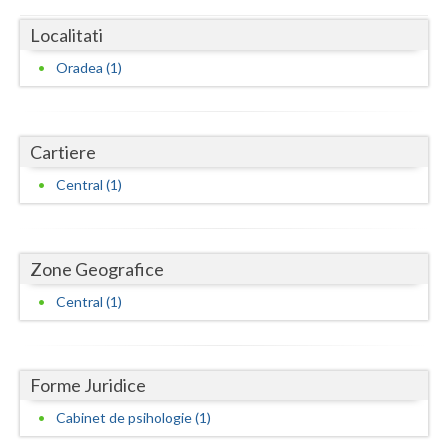
Dolj
Localitati
Galati
Oradea (1)
Giurgiu
Gorj
Cartiere
Harghita
Central (1)
Hunedoara
Ialomita
Zone Geografice
Iasi
Central (1)
Ilfov
Maramures
Forme Juridice
Mehedinti
Cabinet de psihologie (1)
Mures