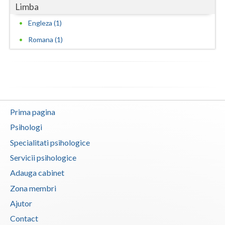
Evaluarea in scopul avizarii psihologice pentru... (1)
Limba
Vaslui
Evaluarea psihologica a personalului in vederea... (1)
Engleza (1)
Vrancea
Examinare psihologica in vederea autorizarii e... (1)
Romana (1)
Examinare si avizare psihologica in vederea ins... (1)
Examinari psihologice in vederea evaluarii depr... (1)
Examinari psihologice in vederea evaluarii star... (1)
Examinari psihologice in vederea obtinerii cert... (1)
Prima pagina
Examinari psihologice in vederea obtinerii pens... (1)
Psihologi
Examinari psihologice in vederea prelungirii co... (1)
Specialitati psihologice
Interventie psihologica in tulburarile de invatare (1)
Servicii psihologice
Interventie psihoterapeutica in kleptomanie (1)
Adauga cabinet
Interventie psihoterapeutica in mutismul selectiv (1)
Zona membri
Ajutor
Interventie psihoterapeutica in piromanie (1)
Contact
Interventie psihoterapeutica in probleme de cuplu