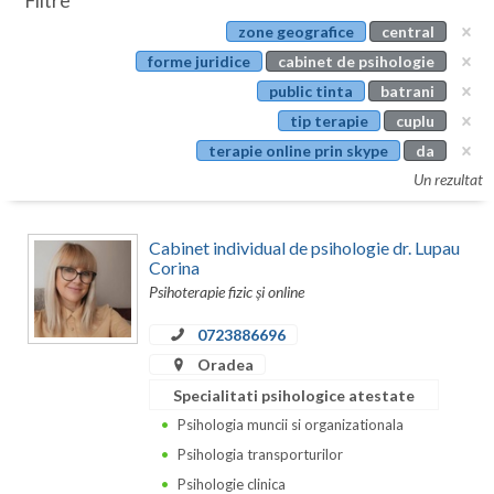
Filtre
Botosani
zone geografice
central
Evenimente
Braila
forme juridice
cabinet de psihologie
Cabinet
public tinta
batrani
Brasov
tip terapie
cuplu
Membri
Bucuresti
terapie online prin skype
da
Un rezultat
Buzau
Calarasi
Cabinet individual de psihologie dr. Lupau
Corina
Caras-Severin
Psihoterapie fizic și online
Cluj
0723886696
Oradea
Constanta
Specialitati psihologice atestate
Covasna
Psihologia muncii si organizationala
Dambovita
Psihologia transporturilor
Psihologie clinica