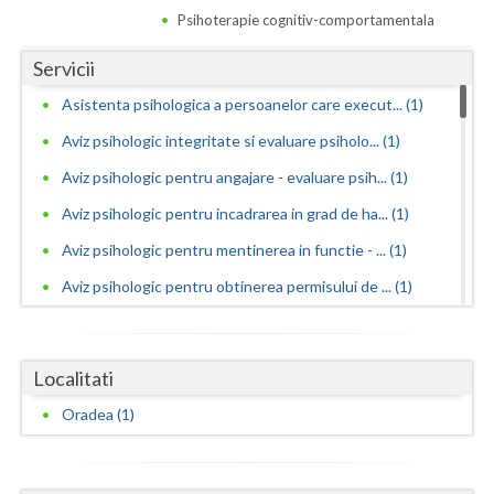
Dolj
Psihoterapie cognitiv-comportamentala
Galati
Servicii
Giurgiu
Asistenta psihologica a persoanelor care execut... (1)
Gorj
Aviz psihologic integritate si evaluare psiholo... (1)
Aviz psihologic pentru angajare - evaluare psih... (1)
Harghita
Aviz psihologic pentru incadrarea in grad de ha... (1)
Hunedoara
Aviz psihologic pentru mentinerea in functie - ... (1)
Ialomita
Aviz psihologic pentru obtinerea permisului de ... (1)
Iasi
Aviz psihologic pentru ocuparea postului de ins... (1)
Ilfov
Aviz psihologic pentru scoala - evaluare psihol... (1)
Localitati
Aviz psihologic si evaluare clinica la cerere c... (1)
Maramures
Oradea (1)
Aviz psihologic solicitat de instanta - evaluar... (1)
Mehedinti
Avize psihologice necesare la angajare si menti... (1)
Mures