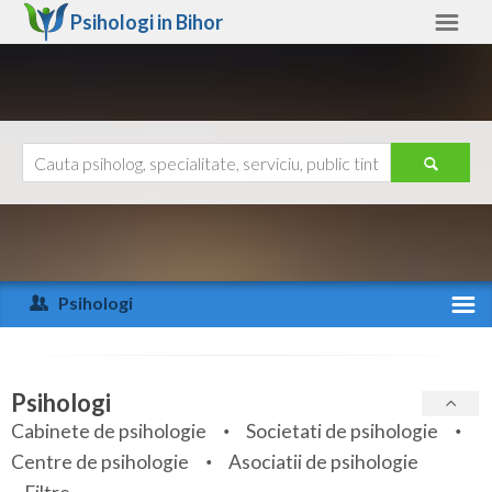
Psihologi in
Bihor
Bihor
Alte judete
Ajutor
Contact
Alba
Arad
Psihologi
Arges
Activitate recenta
Bacau
Specialitati
Psihologi
Bihor
Cabinete de psihologie
Societati de psihologie
Servicii
Centre de psihologie
Asociatii de psihologie
Bistrita-Nasaud
Articole