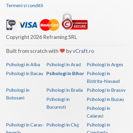
Termeni si conditii
(1)
Interventie psihoterapeutica in teama de spatii... (1)
Interventie psihoterapeutica in ticuri (1)
Interventie psihoterapeutica in trichotilomanie (1)
Copyright 2026 Reframing SRL
Interventie psihoterapeutica in tulburarea ADHD...
Built from scratch with
by
vCraft.ro
(1)
Interventie psihoterapeutica in tulburarea Aspe... (1)
Psihologi in Alba
Psihologi in Arad
Psihologi in Arges
Interventie psihoterapeutica in tulburarea Rett (1)
Psihologi in Bacau
Psihologi in Bihor
Psihologi in
Bistrita-Nasaud
Interventie psihoterapeutica in tulburarea Tour... (1)
Psihologi in
Psihologi in Braila
Psihologi in Brasov
Interventie psihoterapeutica in tulburarea algica (1)
Botosani
Psihologi in
Psihologi in Buzau
Interventie psihoterapeutica in tulburarea autista (1)
Bucuresti
Psihologi in
Interventie psihoterapeutica in tulburarea citi... (1)
Calarasi
Interventie psihoterapeutica in tulburarea cont... (1)
Psihologi in Caras-
Psihologi in Cluj
Psihologi in
Interventie psihoterapeutica in tulburarea de c... (1)
Severin
Constanta