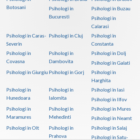
Botosani
Psihologi in
Psihologi in Buzau
Bucuresti
Psihologi in
Calarasi
Psihologi in Caras-
Psihologi in Cluj
Psihologi in
Severin
Constanta
Psihologi in
Psihologi in
Psihologi in Dolj
Covasna
Dambovita
Psihologi in Galati
Psihologi in Giurgiu
Psihologi in Gorj
Psihologi in
Harghita
Psihologi in
Psihologi in
Psihologi in Iasi
Hunedoara
Ialomita
Psihologi in Ilfov
Psihologi in
Psihologi in
Psihologi in Mures
Maramures
Mehedinti
Psihologi in Neamt
Psihologi in Olt
Psihologi in
Psihologi in Salaj
Prahova
Psihologi in Satu-