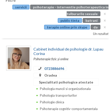
Filtre
Botosani
servicii
psihoterapie - interventie psihoterapeutica in
Evenimente
Braila
tulburarile sexuale
Cabinet
public tinta
batrani
Brasov
terapie online prin skype
da
Membri
Bucuresti
Un rezultat
Buzau
Cabinet individual de psihologie dr. Lupau
Calarasi
Corina
Psihoterapie fizic și online
Caras-Severin
0723886696
Cluj
Oradea
Specialitati psihologice atestate
Constanta
Psihologia muncii si organizationala
Covasna
Psihologia transporturilor
Dambovita
Psihologie clinica
Psihoterapie cognitiv-comportamentala