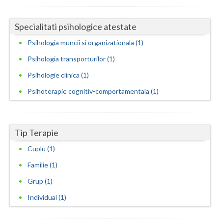
Neamt
Specialitati psihologice atestate
Olt
Psihologia muncii si organizationala (1)
Prahova
Psihologia transporturilor (1)
Psihologie clinica (1)
Salaj
Psihoterapie cognitiv-comportamentala (1)
Satu-Mare
Sibiu
Tip Terapie
Suceava
Cuplu (1)
Teleorman
Familie (1)
Timis
Grup (1)
Tulcea
Individual (1)
Valcea