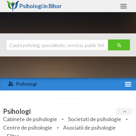
Psihologi in
Bihor
Bihor
Alte judete
Ajutor
Contact
Alba
Arad
Psihologi
Arges
Activitate recenta
Bacau
Specialitati
Psihologi
Bihor
Cabinete de psihologie
Societati de psihologie
Servicii
Centre de psihologie
Asociatii de psihologie
Bistrita-Nasaud
Articole