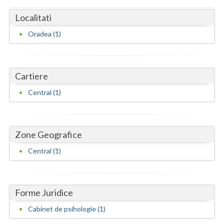
Dolj
Localitati
Galati
Oradea (1)
Giurgiu
Gorj
Cartiere
Harghita
Central (1)
Hunedoara
Ialomita
Zone Geografice
Iasi
Central (1)
Ilfov
Maramures
Forme Juridice
Mehedinti
Cabinet de psihologie (1)
Mures