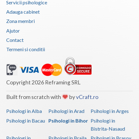
Servicii psihologice
Adauga cabinet
Zona membri
Ajutor
Contact
Termeni si conditii
Copyright 2026 Reframing SRL
Built from scratch with
by
vCraft.ro
Psihologi in Alba
Psihologi in Arad
Psihologi in Arges
Psihologi in Bacau
Psihologi in Bihor
Psihologi in
Bistrita-Nasaud
Psihologi in
Psihologi in Braila
Psihologi in Brasov