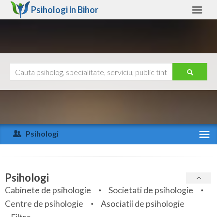
Psihologi in
Bihor
Bihor
Alte judete
Ajutor
Contact
Alba
Arad
Psihologi
Arges
Activitate recenta
Bacau
Specialitati
Psihologi
Bihor
Cabinete de psihologie
Societati de psihologie
Servicii
Centre de psihologie
Asociatii de psihologie
Bistrita-Nasaud
Articole