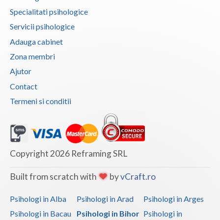
Specialitati psihologice
Vaslui
Servicii psihologice
Vrancea
Adauga cabinet
Zona membri
Ajutor
Contact
Termeni si conditii
Copyright 2026 Reframing SRL
Built from scratch with
by
vCraft.ro
Psihologi in Alba
Psihologi in Arad
Psihologi in Arges
Psihologi in Bacau
Psihologi in Bihor
Psihologi in