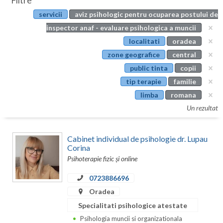
Filtre
Botosani
servicii
aviz psihologic pentru ocuparea postului de
Evenimente
Braila
inspector anaf - evaluare psihologica a muncii
Cabinet
localitati
oradea
Brasov
zone geografice
central
Membri
Bucuresti
public tinta
copii
tip terapie
familie
Buzau
limba
romana
Calarasi
Un rezultat
Caras-Severin
Cabinet individual de psihologie dr. Lupau
Cluj
Corina
Psihoterapie fizic și online
Constanta
0723886696
Covasna
Oradea
Dambovita
Specialitati psihologice atestate
Psihologia muncii si organizationala