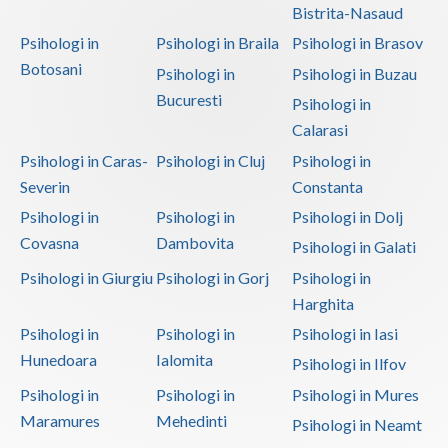
Bistrita-Nasaud
Psihologi in
Psihologi in Braila
Psihologi in Brasov
Botosani
Psihologi in
Psihologi in Buzau
Bucuresti
Psihologi in
Calarasi
Psihologi in Caras-
Psihologi in Cluj
Psihologi in
Severin
Constanta
Psihologi in
Psihologi in
Psihologi in Dolj
Covasna
Dambovita
Psihologi in Galati
Psihologi in Giurgiu
Psihologi in Gorj
Psihologi in
Harghita
Psihologi in
Psihologi in
Psihologi in Iasi
Hunedoara
Ialomita
Psihologi in Ilfov
Psihologi in
Psihologi in
Psihologi in Mures
Maramures
Mehedinti
Psihologi in Neamt