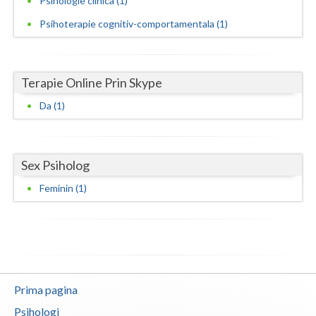
Psihologie clinica (1)
Psihoterapie cognitiv-comportamentala (1)
Neamt
Olt
Terapie Online Prin Skype
Prahova
Da (1)
Salaj
Satu-Mare
Sex Psiholog
Sibiu
Feminin (1)
Suceava
Teleorman
Timis
Tulcea
Prima pagina
Valcea
Psihologi