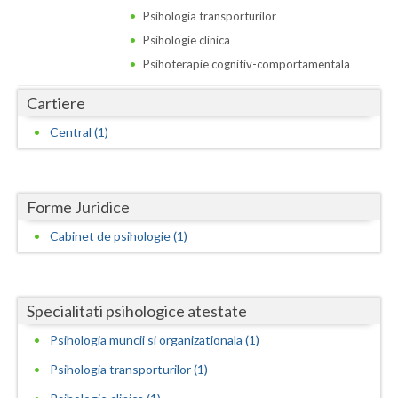
Dolj
Psihologia transporturilor
Galati
Psihologie clinica
Psihoterapie cognitiv-comportamentala
Giurgiu
Cartiere
Gorj
Central (1)
Harghita
Hunedoara
Forme Juridice
Ialomita
Cabinet de psihologie (1)
Iasi
Ilfov
Specialitati psihologice atestate
Maramures
Psihologia muncii si organizationala (1)
Mehedinti
Psihologia transporturilor (1)
Mures