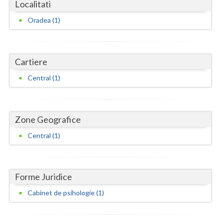
Dolj
Localitati
Oradea (1)
Galati
Giurgiu
Cartiere
Gorj
Central (1)
Harghita
Hunedoara
Zone Geografice
Ialomita
Central (1)
Iasi
Ilfov
Forme Juridice
Maramures
Cabinet de psihologie (1)
Mehedinti
Mures