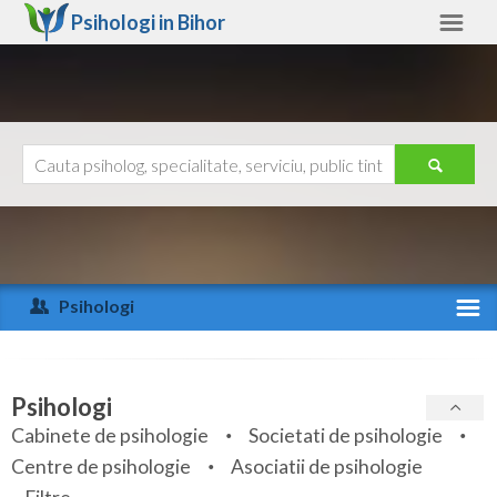
Psihologi in
Bihor
Bihor
Alte judete
Ajutor
Contact
Alba
Arad
Psihologi
Arges
Activitate recenta
Bacau
Specialitati
Psihologi
Bihor
Cabinete de psihologie
Societati de psihologie
Servicii
Centre de psihologie
Asociatii de psihologie
Bistrita-Nasaud
Articole