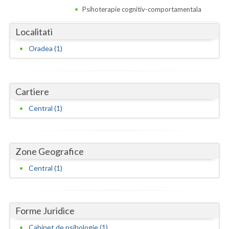
Dolj
Psihoterapie cognitiv-comportamentala
Galati
Localitati
Giurgiu
Oradea (1)
Gorj
Harghita
Cartiere
Hunedoara
Central (1)
Ialomita
Iasi
Zone Geografice
Ilfov
Central (1)
Maramures
Mehedinti
Forme Juridice
Mures
Cabinet de psihologie (1)