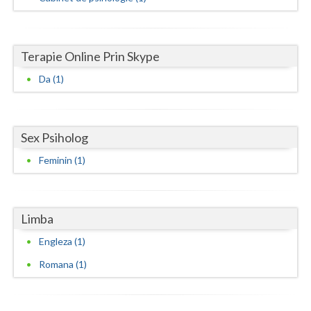
Neamt
Olt
Terapie Online Prin Skype
Da (1)
Prahova
Salaj
Satu-Mare
Sex Psiholog
Feminin (1)
Sibiu
Suceava
Limba
Teleorman
Engleza (1)
Timis
Romana (1)
Tulcea
Valcea