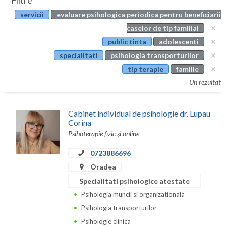
Filtre
Botosani
servicii
evaluare psihologica periodica pentru beneficiarii
Evenimente
Braila
caselor de tip familial
Cabinet
public tinta
adolescenti
Brasov
specialitati
psihologia transporturilor
Membri
Bucuresti
tip terapie
familie
Un rezultat
Buzau
Calarasi
Cabinet individual de psihologie dr. Lupau
Corina
Caras-Severin
Psihoterapie fizic și online
Cluj
0723886696
Oradea
Constanta
Specialitati psihologice atestate
Covasna
Psihologia muncii si organizationala
Dambovita
Psihologia transporturilor
Psihologie clinica