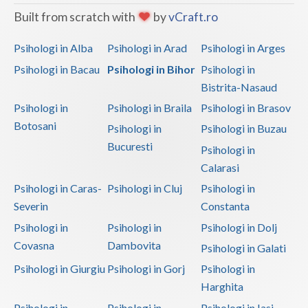
Built from scratch with
by
vCraft.ro
Psihologi in Alba
Psihologi in Arad
Psihologi in Arges
Psihologi in Bacau
Psihologi in Bihor
Psihologi in
Bistrita-Nasaud
Psihologi in
Psihologi in Braila
Psihologi in Brasov
Botosani
Psihologi in
Psihologi in Buzau
Bucuresti
Psihologi in
Calarasi
Psihologi in Caras-
Psihologi in Cluj
Psihologi in
Severin
Constanta
Psihologi in
Psihologi in
Psihologi in Dolj
Covasna
Dambovita
Psihologi in Galati
Psihologi in Giurgiu
Psihologi in Gorj
Psihologi in
Harghita
Psihologi in
Psihologi in
Psihologi in Iasi