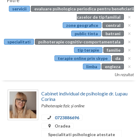
Filtre
Botosani
servicii
evaluare psihologica periodica pentru beneficiarii
Evenimente
Braila
caselor de tip familial
Cabinet
zone geografice
central
Brasov
public tinta
batrani
Membri
Bucuresti
specialitati
psihoterapie cognitiv-comportamentala
tip terapie
familie
Buzau
terapie online prin skype
da
Calarasi
limba
engleza
Un rezultat
Caras-Severin
Cluj
Cabinet individual de psihologie dr. Lupau
Corina
Constanta
Psihoterapie fizic și online
Covasna
0723886696
Oradea
Dambovita
Specialitati psihologice atestate