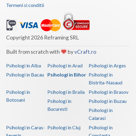
Termeni si conditii
Vaslui
Vrancea
Copyright 2026 Reframing SRL
Built from scratch with
by
vCraft.ro
Psihologi in Alba
Psihologi in Arad
Psihologi in Arges
Psihologi in Bacau
Psihologi in Bihor
Psihologi in
Bistrita-Nasaud
Psihologi in
Psihologi in Braila
Psihologi in Brasov
Botosani
Psihologi in
Psihologi in Buzau
Bucuresti
Psihologi in
Calarasi
Psihologi in Caras-
Psihologi in Cluj
Psihologi in
Severin
Constanta