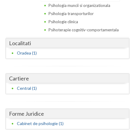
Dolj
Psihologia muncii si organizationala
Galati
Psihologia transporturilor
Psihologie clinica
Giurgiu
Psihoterapie cognitiv-comportamentala
Gorj
Localitati
Harghita
Oradea (1)
Hunedoara
Ialomita
Cartiere
Iasi
Central (1)
Ilfov
Maramures
Forme Juridice
Mehedinti
Cabinet de psihologie (1)
Mures