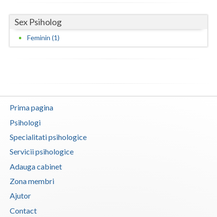
Neamt
Sex Psiholog
Olt
Feminin (1)
Prahova
Salaj
Satu-Mare
Prima pagina
Sibiu
Psihologi
Suceava
Specialitati psihologice
Servicii psihologice
Teleorman
Adauga cabinet
Timis
Zona membri
Tulcea
Ajutor
Contact
Valcea