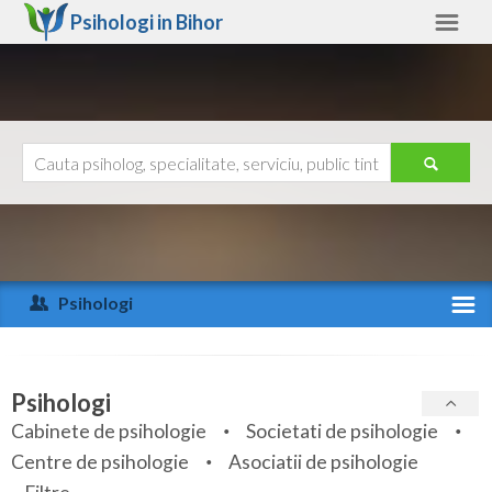
Psihologi in
Bihor
Bihor
Alte judete
Ajutor
Contact
Alba
Arad
Psihologi
Arges
Activitate recenta
Bacau
Specialitati
Psihologi
Bihor
Cabinete de psihologie
Societati de psihologie
Servicii
Centre de psihologie
Asociatii de psihologie
Bistrita-Nasaud
Articole