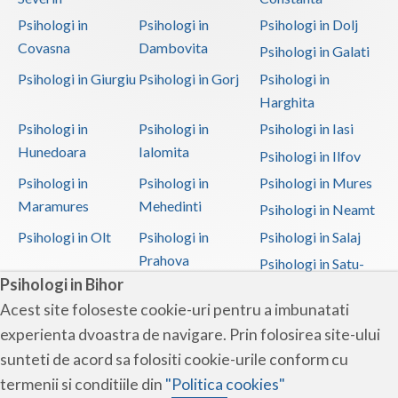
Psihologi in
Psihologi in
Psihologi in Dolj
Covasna
Dambovita
Psihologi in Galati
Psihologi in Giurgiu
Psihologi in Gorj
Psihologi in
Harghita
Psihologi in
Psihologi in
Psihologi in Iasi
Hunedoara
Ialomita
Psihologi in Ilfov
Psihologi in
Psihologi in
Psihologi in Mures
Maramures
Mehedinti
Psihologi in Neamt
Psihologi in Olt
Psihologi in
Psihologi in Salaj
Prahova
Psihologi in Satu-
Psihologi in Bihor
Mare
Acest site foloseste cookie-uri pentru a imbunatati
Psihologi in Sibiu
Psihologi in
Psihologi in
experienta dvoastra de navigare. Prin folosirea site-ului
Suceava
Teleorman
sunteti de acord sa folositi cookie-urile conform cu
Psihologi in Timis
Psihologi in Tulcea
Psihologi in Valcea
termenii si conditiile din
"Politica cookies"
Psihologi in Vaslui
Psihologi in