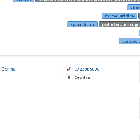
zone
forme juridice
specialitati
psihoterapie cog
terapie 
u Corina
0723886696
Oradea