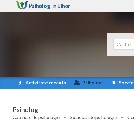
Psihologi in
Bihor
Activitate recenta
Psihologi
Special
Psihologi
Cabinete de psihologie
Societati de psihologie
Cen