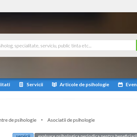
itati
Servicii
Articole
de psihologie
Even
tre de psihologie
Asociatii de psihologie
servicii
evaluare psihologica periodica pentru beneficiarii