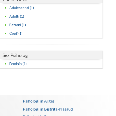
Harghita
Adolescenti (1)
Hunedoara
Adulti (1)
Ialomita
Batrani (1)
Iasi
Copii (1)
Ilfov
Maramures
Sex Psiholog
Mehedinti
Feminin (1)
Mures
Neamt
Olt
Psihologi in Arges
Prahova
Psihologi in Bistrita-Nasaud
Salaj