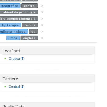
Buzau
 geografice
central
cabinet de psihologie
Calarasi
nitiv-comportamentala
Caras-Severin
tip terapie
familie
online prin skype
da
Cluj
limba
engleza
Constanta
Localitati
Covasna
Oradea (1)
Dambovita
Dolj
Cartiere
Galati
Central (1)
Giurgiu
Gorj
Public Tinta