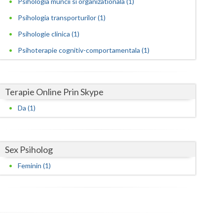
Psihologia muncii si organizationala (1)
Harghita
Psihologia transporturilor (1)
Hunedoara
Psihologie clinica (1)
Ialomita
Psihoterapie cognitiv-comportamentala (1)
Iasi
Ilfov
Terapie Online Prin Skype
Maramures
Da (1)
Mehedinti
Mures
Sex Psiholog
Neamt
Feminin (1)
Olt
Prahova
Salaj