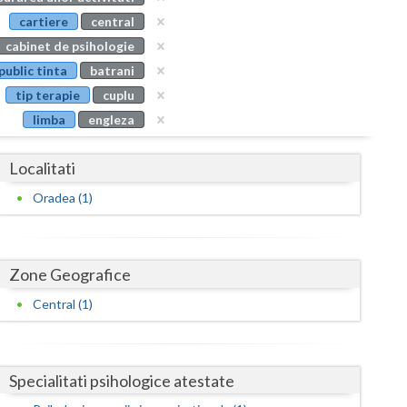
Buzau
cartiere
central
cabinet de psihologie
Calarasi
public tinta
batrani
Caras-Severin
tip terapie
cuplu
limba
engleza
Cluj
Constanta
Localitati
Covasna
Oradea (1)
Dambovita
Dolj
Zone Geografice
Galati
Central (1)
Giurgiu
Gorj
Specialitati psihologice atestate