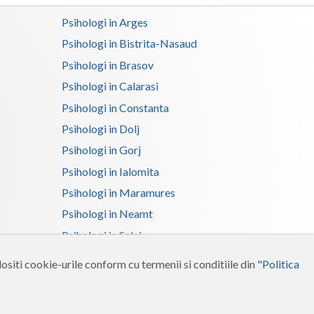
Psihologi in Arges
Satu-Mare
Psihologi in Bistrita-Nasaud
Sibiu
Psihologi in Brasov
Suceava
Psihologi in Calarasi
Psihologi in Constanta
Teleorman
Psihologi in Dolj
Timis
Psihologi in Gorj
Tulcea
Psihologi in Ialomita
Psihologi in Maramures
Valcea
Psihologi in Neamt
Vaslui
Psihologi in Salaj
Vrancea
Psihologi in Suceava
ositi cookie-urile conform cu termenii si conditiile din
"Politica
Psihologi in Tulcea
Psihologi in Vrancea