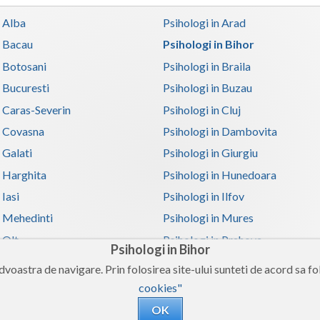
n Alba
Psihologi in Arad
n Bacau
Psihologi in Bihor
n Botosani
Psihologi in Braila
n Bucuresti
Psihologi in Buzau
n Caras-Severin
Psihologi in Cluj
n Covasna
Psihologi in Dambovita
 Galati
Psihologi in Giurgiu
n Harghita
Psihologi in Hunedoara
 Iasi
Psihologi in Ilfov
n Mehedinti
Psihologi in Mures
 Olt
Psihologi in Prahova
Psihologi in Bihor
n Satu-Mare
Psihologi in Sibiu
voastra de navigare. Prin folosirea site-ului sunteti de acord sa fol
n Teleorman
Psihologi in Timis
cookies"
n Valcea
Psihologi in Vaslui
OK