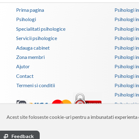
Prima pagina
Psihologi i
Psihologi
Psihologi i
Specialitati psihologice
Psihologi i
Servicii psihologice
Psihologi i
Adauga cabinet
Psihologi i
Zona membri
Psihologi i
Ajutor
Psihologi in
Contact
Psihologi i
Termeni si conditii
Psihologi in
Psihologi i
Psihologi in
Psihologi i
Acest site foloseste cookie-uri pentru a imbunatati experienta d
Copyright 2026 Reframing SRL
Psihologi i
Built from scratch with
by
vCraft.ro
Psihologi i
Feedback