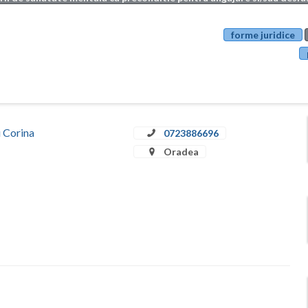
forme juridice
u Corina
0723886696
Oradea