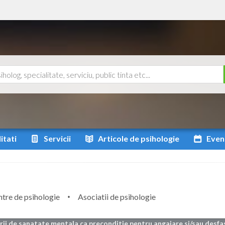
itati
Servicii
Articole
de psihologie
Even
tre de psihologie
Asociatii de psihologie
arii de sanatate mentala ca preconditie pentru angajare si/sau desfa