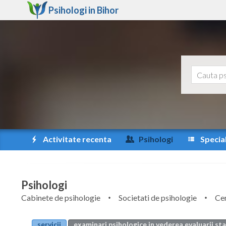
Psihologi in
Bihor
Activitate recenta
Psihologi
Special
Psihologi
Cabinete de psihologie
Societati de psihologie
Cen
servicii
examinari psihologice in vederea evaluarii st