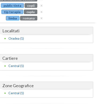
Buzau
public tinta
copii
tip terapie
cuplu
Calarasi
limba
romana
Caras-Severin
Localitati
Cluj
Oradea (1)
Constanta
Covasna
Cartiere
Dambovita
Central (1)
Dolj
Galati
Zone Geografice
Giurgiu
Central (1)
Gorj