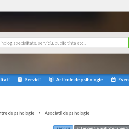
itati
Servicii
Articole
de psihologie
Even
tre de psihologie
Asociatii de psihologie
servicii
interventie psihoterapeuti