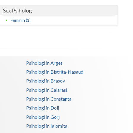
Sex Psiholog
Satu-Mare
Feminin (1)
Sibiu
Suceava
Teleorman
Timis
Psihologi in Arges
Tulcea
Psihologi in Bistrita-Nasaud
Psihologi in Brasov
Valcea
Psihologi in Calarasi
Vaslui
Psihologi in Constanta
Vrancea
Psihologi in Dolj
Psihologi in Gorj
Psihologi in Ialomita