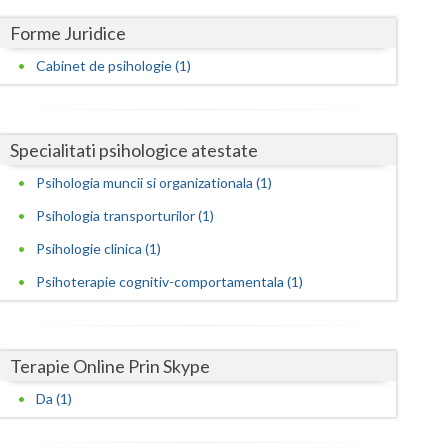
Harghita
Forme Juridice
Hunedoara
Cabinet de psihologie (1)
Ialomita
Iasi
Specialitati psihologice atestate
Ilfov
Psihologia muncii si organizationala (1)
Maramures
Psihologia transporturilor (1)
Mehedinti
Psihologie clinica (1)
Psihoterapie cognitiv-comportamentala (1)
Mures
Neamt
Terapie Online Prin Skype
Olt
Da (1)
Prahova
Salaj