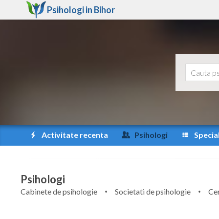
Psihologi in
Bihor
Activitate recenta
Psihologi
Special
Psihologi
Cabinete de psihologie
Societati de psihologie
Cen