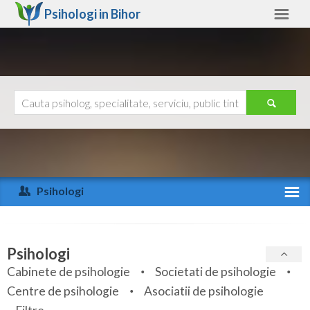
Psihologi in
Bihor
Bihor
Alte judete
Ajutor
Contact
Alba
Arad
Psihologi
Arges
Activitate recenta
Bacau
Specialitati
Psihologi
Bihor
Cabinete de psihologie
Societati de psihologie
Servicii
Centre de psihologie
Asociatii de psihologie
Bistrita-Nasaud
Articole