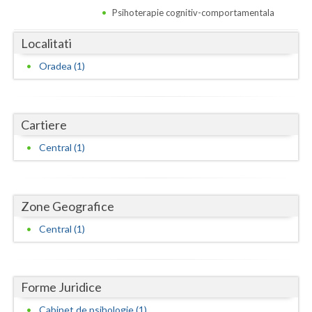
Dolj
Psihoterapie cognitiv-comportamentala
Galati
Localitati
Giurgiu
Oradea (1)
Gorj
Harghita
Cartiere
Hunedoara
Central (1)
Ialomita
Iasi
Zone Geografice
Ilfov
Central (1)
Maramures
Mehedinti
Forme Juridice
Mures
Cabinet de psihologie (1)