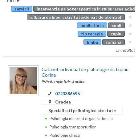
Filtre
Botosani
servicii
interventie psihoterapeutica in tulburarea adhd
Evenimente
Braila
(tulburarea hiperactivitate/deficit de atentie)
Cabinet
public tinta
copii
Brasov
tip terapie
cuplu
Membri
Bucuresti
limba
romana
Un rezultat
Buzau
Calarasi
Cabinet individual de psihologie dr. Lupau
Corina
Caras-Severin
Psihoterapie fizic și online
Cluj
0723886696
Oradea
Constanta
Specialitati psihologice atestate
Covasna
Psihologia muncii si organizationala
Dambovita
Psihologia transporturilor
Psihologie clinica