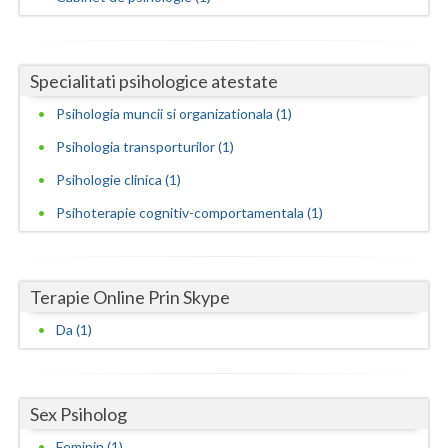
Neamt
Olt
Specialitati psihologice atestate
Psihologia muncii si organizationala (1)
Prahova
Psihologia transporturilor (1)
Salaj
Psihologie clinica (1)
Satu-Mare
Psihoterapie cognitiv-comportamentala (1)
Sibiu
Suceava
Terapie Online Prin Skype
Teleorman
Da (1)
Timis
Tulcea
Sex Psiholog
Valcea
Feminin (1)