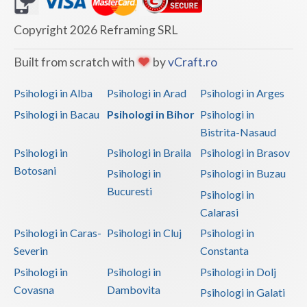
Copyright 2026 Reframing SRL
Built from scratch with
by
vCraft.ro
Psihologi in Alba
Psihologi in Arad
Psihologi in Arges
Psihologi in Bacau
Psihologi in Bihor
Psihologi in
Bistrita-Nasaud
Psihologi in
Psihologi in Braila
Psihologi in Brasov
Botosani
Psihologi in
Psihologi in Buzau
Bucuresti
Psihologi in
Calarasi
Psihologi in Caras-
Psihologi in Cluj
Psihologi in
Severin
Constanta
Psihologi in
Psihologi in
Psihologi in Dolj
Covasna
Dambovita
Psihologi in Galati