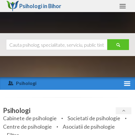
Psihologi in
Bihor
Bihor
Alte judete
Ajutor
Contact
Alba
Arad
Psihologi
Arges
Activitate recenta
Bacau
Specialitati
Psihologi
Bihor
Cabinete de psihologie
Societati de psihologie
Servicii
Centre de psihologie
Asociatii de psihologie
Bistrita-Nasaud
Articole