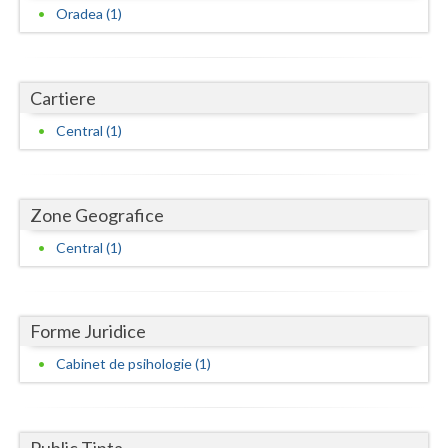
Dolj
Oradea (1)
Galati
Giurgiu
Cartiere
Gorj
Central (1)
Harghita
Hunedoara
Zone Geografice
Ialomita
Central (1)
Iasi
Ilfov
Forme Juridice
Maramures
Cabinet de psihologie (1)
Mehedinti
Mures