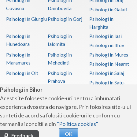
Psihologi in
Psihologi in
Psihologi in Dolj
Covasna
Dambovita
Psihologi in Galati
Psihologi in Giurgiu
Psihologi in Gorj
Psihologi in
Harghita
Psihologi in
Psihologi in
Psihologi in Iasi
Hunedoara
Ialomita
Psihologi in Ilfov
Psihologi in
Psihologi in
Psihologi in Mures
Maramures
Mehedinti
Psihologi in Neamt
Psihologi in Olt
Psihologi in
Psihologi in Salaj
Prahova
Psihologi in Satu-
Psihologi in Bihor
Mare
Acest site foloseste cookie-uri pentru a imbunatati
Psihologi in Sibiu
Psihologi in
Psihologi in
experienta dvoastra de navigare. Prin folosirea site-ului
Suceava
Teleorman
sunteti de acord sa folositi cookie-urile conform cu
Psihologi in Timis
Psihologi in Tulcea
Psihologi in Valcea
termenii si conditiile din
"Politica cookies"
Psihologi in Vaslui
Psihologi in
OK
Vrancea
Feedback