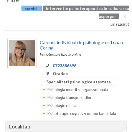
Filtre
Botosani
servicii
interventie psihoterapeutica in tulburarea
Evenimente
Braila
asperger
Cabinet
Un rezultat
Brasov
Membri
Bucuresti
Cabinet individual de psihologie dr. Lupau
Corina
Buzau
Psihoterapie fizic și online
Calarasi
0723886696
Oradea
Caras-Severin
Specialitati psihologice atestate
Cluj
Psihologia muncii si organizationala
Psihologia transporturilor
Constanta
Psihologie clinica
Covasna
Psihoterapie cognitiv-comportamentala
Dambovita
Localitati