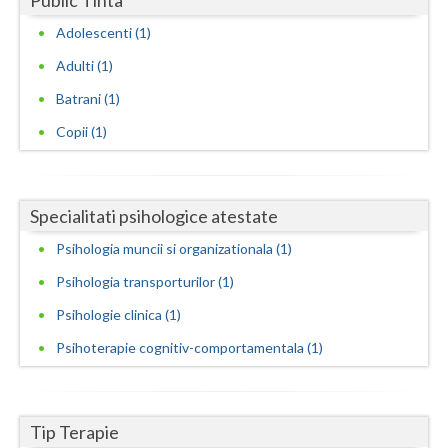
Public Tinta
Adolescenti (1)
Neamt
Adulti (1)
Olt
Batrani (1)
Prahova
Copii (1)
Salaj
Satu-Mare
Specialitati psihologice atestate
Sibiu
Psihologia muncii si organizationala (1)
Suceava
Psihologia transporturilor (1)
Psihologie clinica (1)
Teleorman
Psihoterapie cognitiv-comportamentala (1)
Timis
Tulcea
Tip Terapie
Valcea