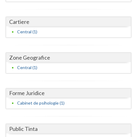
Dolj
Galati
Cartiere
Giurgiu
Central (1)
Gorj
Harghita
Zone Geografice
Hunedoara
Central (1)
Ialomita
Iasi
Forme Juridice
Ilfov
Cabinet de psihologie (1)
Maramures
Mehedinti
Public Tinta
Mures