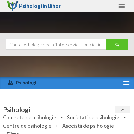
Psihologi in
Bihor
Bihor
Alte judete
Ajutor
Contact
Alba
Arad
Psihologi
Arges
Activitate recenta
Bacau
Specialitati
Psihologi
Bihor
Cabinete de psihologie
Societati de psihologie
Servicii
Centre de psihologie
Asociatii de psihologie
Bistrita-Nasaud
Articole