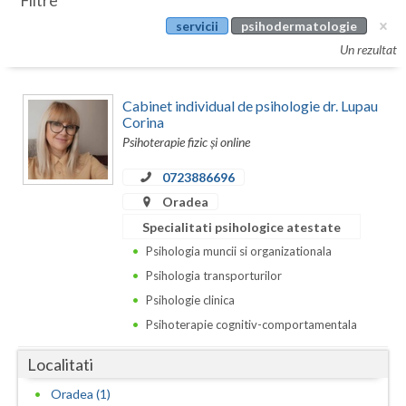
Filtre
Botosani
servicii
psihodermatologie
Evenimente
Braila
Un rezultat
Cabinet
Brasov
Cabinet individual de psihologie dr. Lupau
Membri
Bucuresti
Corina
Psihoterapie fizic și online
Buzau
0723886696
Calarasi
Oradea
Specialitati psihologice atestate
Caras-Severin
Psihologia muncii si organizationala
Cluj
Psihologia transporturilor
Psihologie clinica
Constanta
Psihoterapie cognitiv-comportamentala
Covasna
Localitati
Dambovita
Oradea (1)