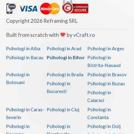
Copyright 2026 Reframing SRL
Built from scratch with
by
vCraft.ro
Psihologi in Alba
Psihologi in Arad
Psihologi in Arges
Psihologi in Bacau
Psihologi in Bihor
Psihologi in
Bistrita-Nasaud
Psihologi in
Psihologi in Braila
Psihologi in Brasov
Botosani
Psihologi in
Psihologi in Buzau
Bucuresti
Psihologi in
Calarasi
Psihologi in Caras-
Psihologi in Cluj
Psihologi in
Severin
Constanta
Psihologi in
Psihologi in
Psihologi in Dolj
Covasna
Dambovita