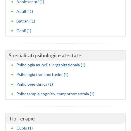
Adolescenti (1)
Neamt
Adulti (1)
Batrani (1)
Olt
Copii (1)
Prahova
Salaj
Specialitati psihologice atestate
Satu-Mare
Psihologia muncii si organizationala (1)
Sibiu
Psihologia transporturilor (1)
Suceava
Psihologie clinica (1)
Teleorman
Psihoterapie cognitiv-comportamentala (1)
Timis
Tulcea
Tip Terapie
Valcea
Cuplu (1)