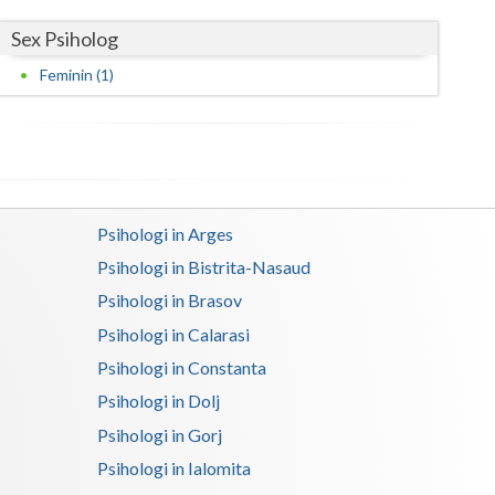
Sex Psiholog
Satu-Mare
Feminin (1)
Sibiu
Suceava
Teleorman
Timis
Psihologi in Arges
Tulcea
Psihologi in Bistrita-Nasaud
Psihologi in Brasov
Valcea
Psihologi in Calarasi
Vaslui
Psihologi in Constanta
Vrancea
Psihologi in Dolj
Psihologi in Gorj
Psihologi in Ialomita