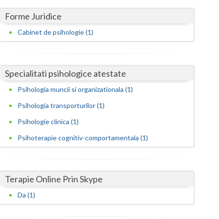
Harghita
Forme Juridice
Hunedoara
Cabinet de psihologie (1)
Ialomita
Iasi
Specialitati psihologice atestate
Ilfov
Psihologia muncii si organizationala (1)
Maramures
Psihologia transporturilor (1)
Mehedinti
Psihologie clinica (1)
Psihoterapie cognitiv-comportamentala (1)
Mures
Neamt
Terapie Online Prin Skype
Olt
Da (1)
Prahova
Salaj