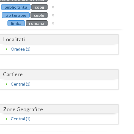
Buzau
public tinta
copii
tip terapie
cuplu
Calarasi
limba
romana
Caras-Severin
Localitati
Cluj
Oradea (1)
Constanta
Covasna
Cartiere
Dambovita
Central (1)
Dolj
Galati
Zone Geografice
Giurgiu
Central (1)
Gorj