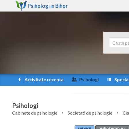
Psihologi in
Bihor
Activitate recenta
Psihologi
Special
Psihologi
Cabinete de psihologie
Societati de psihologie
Cen
servicii
psihoterapie - i