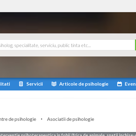
itati
Servicii
Articole
de psihologie
Even
tre de psihologie
Asociatii de psihologie
nterventie psihoterapeutica in fobii (frica de animale, spatii inchise-