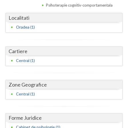
Dolj
Psihoterapie cognitiv-comportamentala
Galati
Localitati
Giurgiu
Oradea (1)
Gorj
Harghita
Cartiere
Hunedoara
Central (1)
Ialomita
Iasi
Zone Geografice
Ilfov
Central (1)
Maramures
Mehedinti
Forme Juridice
Mures
Cabinet de psihologie (1)