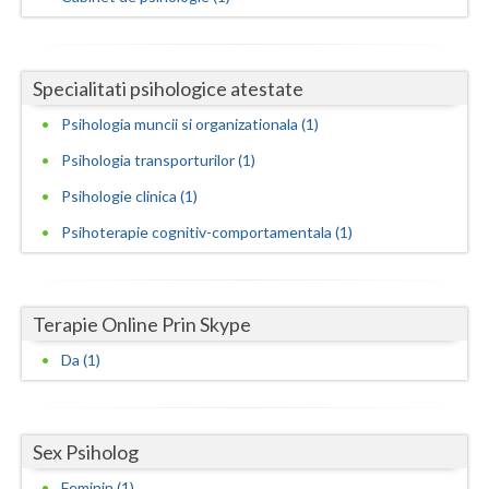
Neamt
Olt
Specialitati psihologice atestate
Psihologia muncii si organizationala (1)
Prahova
Psihologia transporturilor (1)
Salaj
Psihologie clinica (1)
Satu-Mare
Psihoterapie cognitiv-comportamentala (1)
Sibiu
Suceava
Terapie Online Prin Skype
Teleorman
Da (1)
Timis
Tulcea
Sex Psiholog
Valcea
Feminin (1)