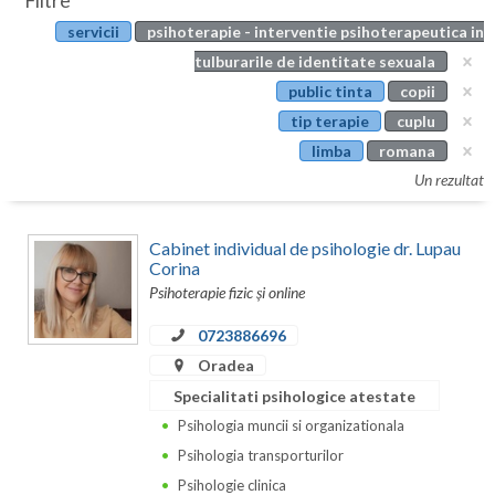
Filtre
Botosani
servicii
psihoterapie - interventie psihoterapeutica in
Evenimente
Braila
tulburarile de identitate sexuala
Cabinet
public tinta
copii
Brasov
tip terapie
cuplu
Membri
Bucuresti
limba
romana
Un rezultat
Buzau
Calarasi
Cabinet individual de psihologie dr. Lupau
Corina
Caras-Severin
Psihoterapie fizic și online
Cluj
0723886696
Oradea
Constanta
Specialitati psihologice atestate
Covasna
Psihologia muncii si organizationala
Dambovita
Psihologia transporturilor
Psihologie clinica