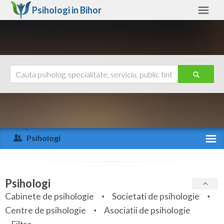
Psihologi in
Bihor
Bihor
Alte judete
Ajutor
Contact
Alba
Arad
Psihologi
Arges
Activitate recenta
Bacau
Specialitati
Psihologi
Bihor
Cabinete de psihologie
Societati de psihologie
Servicii
Centre de psihologie
Asociatii de psihologie
Bistrita-Nasaud
Articole