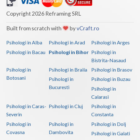
Copyright 2026 Reframing SRL
Built from scratch with
by
vCraft.ro
Psihologi in Alba
Psihologi in Arad
Psihologi in Arges
Psihologi in Bacau
Psihologi in Bihor
Psihologi in
Bistrita-Nasaud
Psihologi in
Psihologi in Braila
Psihologi in Brasov
Botosani
Psihologi in
Psihologi in Buzau
Bucuresti
Psihologi in
Calarasi
Psihologi in Caras-
Psihologi in Cluj
Psihologi in
Severin
Constanta
Psihologi in
Psihologi in
Psihologi in Dolj
Covasna
Dambovita
Psihologi in Galati