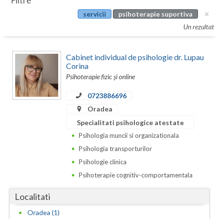
Filtre
Botosani
servicii
psihoterapie suportiva
Evenimente
Braila
Un rezultat
Cabinet
Brasov
Cabinet individual de psihologie dr. Lupau
Membri
Bucuresti
Corina
Psihoterapie fizic și online
Buzau
0723886696
Calarasi
Oradea
Specialitati psihologice atestate
Caras-Severin
Psihologia muncii si organizationala
Cluj
Psihologia transporturilor
Psihologie clinica
Constanta
Psihoterapie cognitiv-comportamentala
Covasna
Localitati
Dambovita
Oradea (1)