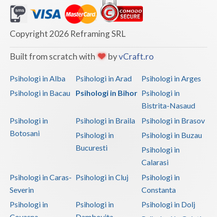
Copyright 2026 Reframing SRL
Built from scratch with
by
vCraft.ro
Psihologi in Alba
Psihologi in Arad
Psihologi in Arges
Psihologi in Bacau
Psihologi in Bihor
Psihologi in
Bistrita-Nasaud
Psihologi in
Psihologi in Braila
Psihologi in Brasov
Botosani
Psihologi in
Psihologi in Buzau
Bucuresti
Psihologi in
Calarasi
Psihologi in Caras-
Psihologi in Cluj
Psihologi in
Severin
Constanta
Psihologi in
Psihologi in
Psihologi in Dolj
Covasna
Dambovita