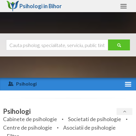
Psihologi in
Bihor
Bihor
Alte judete
Ajutor
Contact
Alba
Arad
Psihologi
Arges
Activitate recenta
Bacau
Specialitati
Psihologi
Bihor
Cabinete de psihologie
Societati de psihologie
Servicii
Centre de psihologie
Asociatii de psihologie
Bistrita-Nasaud
Articole