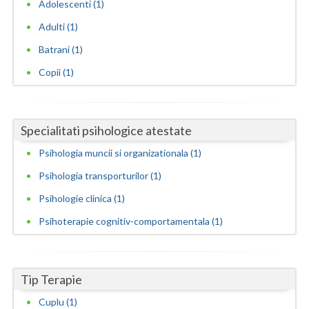
Adolescenti (1)
Neamt
Adulti (1)
Batrani (1)
Olt
Copii (1)
Prahova
Salaj
Specialitati psihologice atestate
Satu-Mare
Psihologia muncii si organizationala (1)
Sibiu
Psihologia transporturilor (1)
Suceava
Psihologie clinica (1)
Teleorman
Psihoterapie cognitiv-comportamentala (1)
Timis
Tulcea
Tip Terapie
Valcea
Cuplu (1)