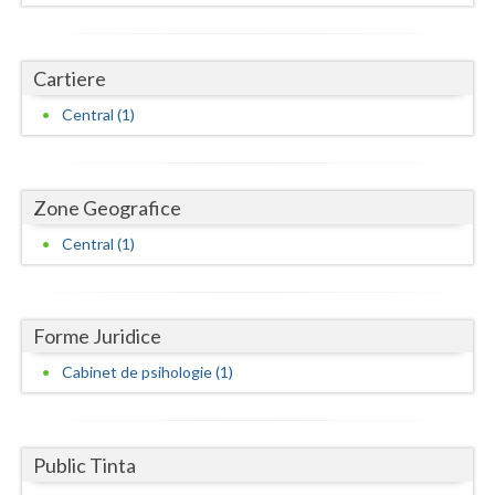
Dolj
Galati
Cartiere
Giurgiu
Central (1)
Gorj
Harghita
Zone Geografice
Hunedoara
Central (1)
Ialomita
Iasi
Forme Juridice
Ilfov
Cabinet de psihologie (1)
Maramures
Mehedinti
Public Tinta
Mures