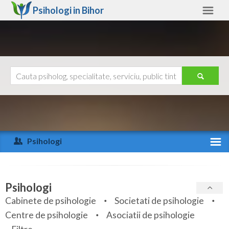
Psihologi in
Bihor
Bihor
Alte judete
Ajutor
Contact
Alba
Arad
Psihologi
Arges
Activitate recenta
Bacau
Specialitati
Psihologi
Bihor
Cabinete de psihologie
Societati de psihologie
Servicii
Centre de psihologie
Asociatii de psihologie
Bistrita-Nasaud
Articole