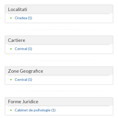
Dolj
Localitati
Galati
Oradea (1)
Giurgiu
Gorj
Cartiere
Harghita
Central (1)
Hunedoara
Ialomita
Zone Geografice
Iasi
Central (1)
Ilfov
Maramures
Forme Juridice
Mehedinti
Cabinet de psihologie (1)
Mures