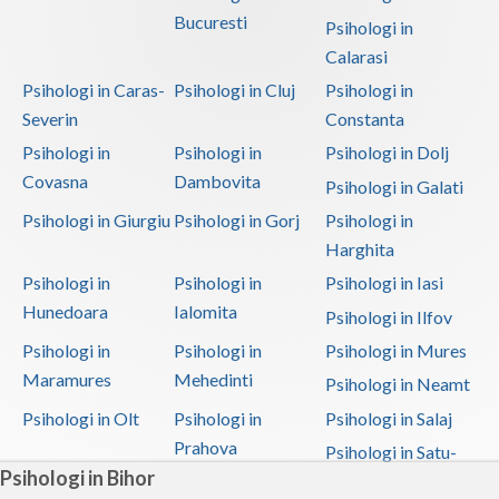
Bucuresti
Psihologi in
Calarasi
Psihologi in Caras-
Psihologi in Cluj
Psihologi in
Severin
Constanta
Psihologi in
Psihologi in
Psihologi in Dolj
Covasna
Dambovita
Psihologi in Galati
Psihologi in Giurgiu
Psihologi in Gorj
Psihologi in
Harghita
Psihologi in
Psihologi in
Psihologi in Iasi
Hunedoara
Ialomita
Psihologi in Ilfov
Psihologi in
Psihologi in
Psihologi in Mures
Maramures
Mehedinti
Psihologi in Neamt
Psihologi in Olt
Psihologi in
Psihologi in Salaj
Prahova
Psihologi in Satu-
Psihologi in Bihor
Mare