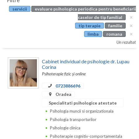
Filtre
Botosani
servicii
evaluare psihologica periodica pentru beneficiarii
Evenimente
Braila
caselor de tip familial
Cabinet
tip terapie
familie
Brasov
limba
romana
Membri
Bucuresti
Un rezultat
Buzau
Cabinet individual de psihologie dr. Lupau
Calarasi
Corina
Psihoterapie fizic și online
Caras-Severin
0723886696
Cluj
Oradea
Specialitati psihologice atestate
Constanta
Psihologia muncii si organizationala
Covasna
Psihologia transporturilor
Dambovita
Psihologie clinica
Psihoterapie cognitiv-comportamentala