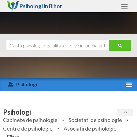
Psihologi in
Bihor
Bihor
Alte judete
Ajutor
Contact
Alba
Arad
Psihologi
Arges
Activitate recenta
Bacau
Specialitati
Psihologi
Bihor
Cabinete de psihologie
Societati de psihologie
Servicii
Centre de psihologie
Asociatii de psihologie
Bistrita-Nasaud
Articole