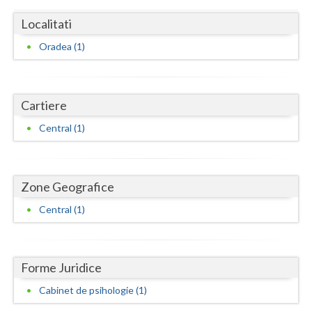
Dolj
Localitati
Galati
Oradea (1)
Giurgiu
Gorj
Cartiere
Harghita
Central (1)
Hunedoara
Ialomita
Zone Geografice
Iasi
Central (1)
Ilfov
Maramures
Forme Juridice
Mehedinti
Cabinet de psihologie (1)
Mures