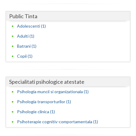
Neamt
Public Tinta
Olt
Adolescenti (1)
Prahova
Adulti (1)
Batrani (1)
Salaj
Copii (1)
Satu-Mare
Sibiu
Specialitati psihologice atestate
Suceava
Psihologia muncii si organizationala (1)
Teleorman
Psihologia transporturilor (1)
Timis
Psihologie clinica (1)
Tulcea
Psihoterapie cognitiv-comportamentala (1)
Valcea