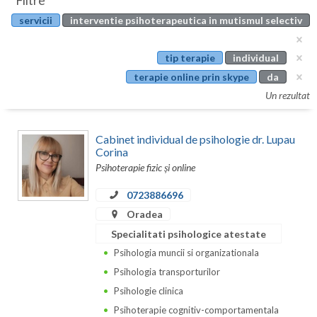
Filtre
Botosani
servicii
interventie psihoterapeutica in mutismul selectiv
Evenimente
Braila
Cabinet
tip terapie
individual
Brasov
terapie online prin skype
da
Membri
Bucuresti
Un rezultat
Buzau
Cabinet individual de psihologie dr. Lupau
Calarasi
Corina
Psihoterapie fizic și online
Caras-Severin
0723886696
Cluj
Oradea
Specialitati psihologice atestate
Constanta
Psihologia muncii si organizationala
Covasna
Psihologia transporturilor
Psihologie clinica
Dambovita
Psihoterapie cognitiv-comportamentala