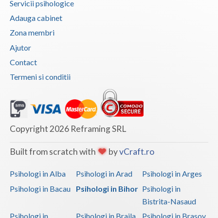
Servicii psihologice
Adauga cabinet
Zona membri
Ajutor
Contact
Termeni si conditii
Copyright 2026 Reframing SRL
Built from scratch with
by
vCraft.ro
Psihologi in Alba
Psihologi in Arad
Psihologi in Arges
Psihologi in Bacau
Psihologi in Bihor
Psihologi in
Bistrita-Nasaud
Psihologi in
Psihologi in Braila
Psihologi in Brasov