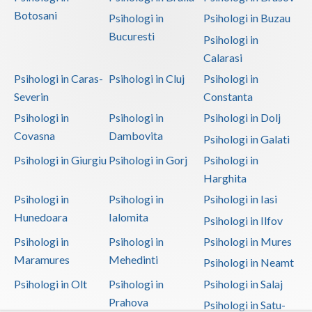
Botosani
Psihologi in
Psihologi in Buzau
Bucuresti
Psihologi in
Calarasi
Psihologi in Caras-
Psihologi in Cluj
Psihologi in
Severin
Constanta
Psihologi in
Psihologi in
Psihologi in Dolj
Covasna
Dambovita
Psihologi in Galati
Psihologi in Giurgiu
Psihologi in Gorj
Psihologi in
Harghita
Psihologi in
Psihologi in
Psihologi in Iasi
Hunedoara
Ialomita
Psihologi in Ilfov
Psihologi in
Psihologi in
Psihologi in Mures
Maramures
Mehedinti
Psihologi in Neamt
Psihologi in Olt
Psihologi in
Psihologi in Salaj
Prahova
Psihologi in Satu-