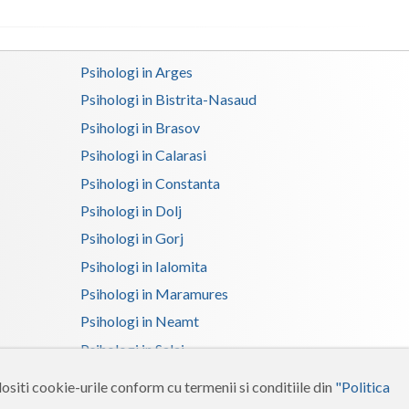
(1)
Interventie psihoterapeutica in piromanie (1)
Interventie psihoterapeutica in probleme de cuplu
Psihologi in Arges
(1)
Psihologi in Bistrita-Nasaud
Interventie psihoterapeutica in teama de spatii...
Psihologi in Brasov
(2)
Psihologi in Calarasi
Interventie psihoterapeutica in ticuri (1)
Psihologi in Constanta
Interventie psihoterapeutica in trichotilomanie (1)
Psihologi in Dolj
Interventie psihoterapeutica in tulburarea ADHD...
Psihologi in Gorj
(1)
Psihologi in Ialomita
Interventie psihoterapeutica in tulburarea Aspe...
Psihologi in Maramures
(1)
Psihologi in Neamt
Interventie psihoterapeutica in tulburarea Rett (1)
Psihologi in Salaj
Interventie psihoterapeutica in tulburarea Tour...
Psihologi in Suceava
ositi cookie-urile conform cu termenii si conditiile din
"Politica
(1)
Psihologi in Tulcea