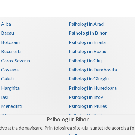
n Alba
Psihologi in Arad
n Bacau
Psihologi in Bihor
n Botosani
Psihologi in Braila
n Bucuresti
Psihologi in Buzau
n Caras-Severin
Psihologi in Cluj
n Covasna
Psihologi in Dambovita
 Galati
Psihologi in Giurgiu
n Harghita
Psihologi in Hunedoara
 Iasi
Psihologi in Ilfov
n Mehedinti
Psihologi in Mures
 Olt
Psihologi in Prahova
Psihologi in Bihor
n Satu-Mare
Psihologi in Sibiu
voastra de navigare. Prin folosirea site-ului sunteti de acord sa fol
n Teleorman
Psihologi in Timis