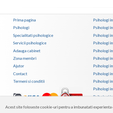
Prima pagina
Psihologi i
Psihologi
Psihologi i
Specialitati psihologice
Psihologi i
Servicii psihologice
Psihologi i
Adauga cabinet
Psihologi i
Zona membri
Psihologi i
Ajutor
Psihologi in
Contact
Psihologi i
Termeni si conditii
Psihologi in
Psihologi i
Psihologi in
Psihologi i
Acest site foloseste cookie-uri pentru a imbunatati experienta d
Copyright 2026 Reframing SRL
Psihologi i