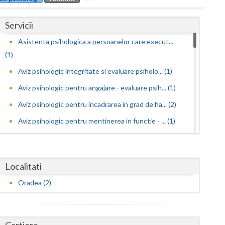
Buzau
Servicii
Calarasi
Asistenta psihologica a persoanelor care execut...
Caras-Severin
(1)
Cluj
Aviz psihologic integritate si evaluare psiholo... (1)
Constanta
Aviz psihologic pentru angajare - evaluare psih... (1)
Aviz psihologic pentru incadrarea in grad de ha... (2)
Covasna
Aviz psihologic pentru mentinerea in functie - ... (1)
Dambovita
Aviz psihologic pentru obtinere permis portarma...
Dolj
(1)
Localitati
Galati
Aviz psihologic pentru obtinerea permisului de ... (1)
Oradea (2)
Aviz psihologic pentru ocuparea postului de ins...
Giurgiu
(1)
Gorj
Aviz psihologic pentru scoala - evaluare psihol... (1)
Cartiere