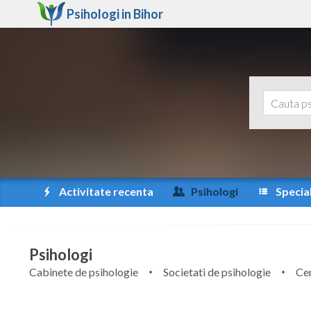
Psihologi in
Bihor
Activitate recenta
Psihologi
Special
Psihologi
Cabinete de psihologie
Societati de psihologie
Cen