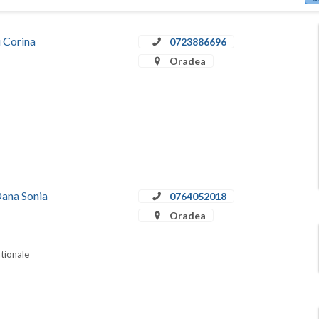
u Corina
0723886696
Oradea
Dana Sonia
0764052018
Oradea
ationale