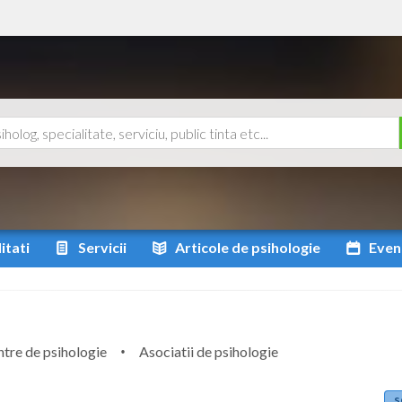
itati
Servicii
Articole
de psihologie
Even
tre de psihologie
Asociatii de psihologie
s