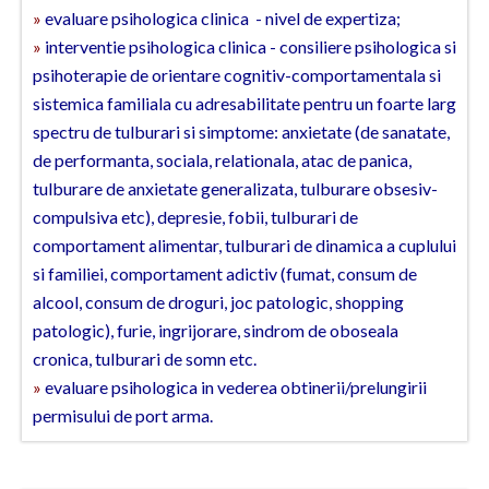
»
evaluare psihologica clinica - nivel de expertiza;
Neamt
»
interventie psihologica clinica - consiliere psihologica si
psihoterapie de orientare cognitiv-comportamentala si
Olt
sistemica familiala cu adresabilitate pentru un foarte larg
Prahova
spectru de tulburari si simptome: anxietate (de sanatate,
de performanta, sociala, relationala, atac de panica,
Salaj
tulburare de anxietate generalizata, tulburare obsesiv-
Satu-Mare
compulsiva etc), depresie, fobii, tulburari de
comportament alimentar, tulburari de dinamica a cuplului
Sibiu
si familiei, comportament adictiv (fumat, consum de
Suceava
alcool, consum de droguri, joc patologic, shopping
patologic), furie, ingrijorare, sindrom de oboseala
Teleorman
cronica, tulburari de somn etc.
»
evaluare psihologica in vederea obtinerii/prelungirii
Timis
permisului de port arma.
Tulcea
Valcea