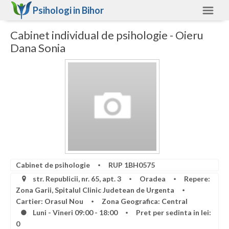
Psihologi in
Bihor
Cabinet individual de psihologie - Oieru
Bihor
Dana Sonia
Alte judete
Ajutor
Contact
Alba
Arad
Arges
Cabinet de psihologie
RUP 1BH0575
Bacau
str. Republicii, nr. 65, apt. 3
Oradea
Repere:
Zona Garii, Spitalul Clinic Judetean de Urgenta
Bihor
Cartier: Orasul Nou
Zona Geografica: Central
Luni - Vineri 09:00 - 18:00
Pret per sedinta in lei:
Bistrita-Nasaud
0