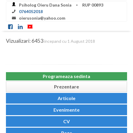
Botosani
Psiholog Oieru Dana Sonia
RUP 00893
0764052018
Braila
oierusonia@yahoo.com
Brasov
Bucuresti
Vizualizari: 6453
incepand cu 1 August 2018
Buzau
Calarasi
Caras-Severin
Programeaza sedinta
Prezentare
Cluj
Articole
Constanta
Evenimente
Covasna
CV
Dambovita
Poze