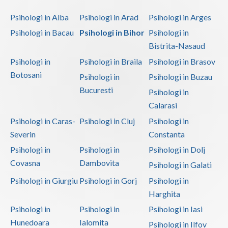
tulburarilor bipolare sau alte boli psihice
Psihologi in Alba
Psihologi in Arad
Psihologi in Arges
Examinari psihologice in vederea evaluarii starii
Psihologi in Bacau
Psihologi in Bihor
Psihologi in
de sanatate mentala ca preconditie pentru angajare
Bistrita-Nasaud
si/sau desfasurarea unor activitati
Psihologi in
Psihologi in Braila
Psihologi in Brasov
Examinari psihologice in vederea obtinerii
Botosani
certificatului de incadrare intr-un grad de handicap
Psihologi in
Psihologi in Buzau
pentru copii si adulti
Bucuresti
Psihologi in
Examinari psihologice in vederea obtinerii
Calarasi
pensiei de handicap
Psihologi in Caras-
Psihologi in Cluj
Psihologi in
Examinari psihologice in vederea prelungirii
Severin
Constanta
concediului maternal
Psihologi in
Psihologi in
Psihologi in Dolj
Interventie psihoterapeutica in teama de spatii
Covasna
Dambovita
Psihologi in Galati
publice, atac de panica,
Psihologi in Giurgiu
Psihologi in Gorj
Psihologi in
Psihodiagnostic si evaluare clinica
Harghita
Psihoterapie - Interventie psihoterapeutica in
Psihologi in
Psihologi in
Psihologi in Iasi
anorexie
Hunedoara
Ialomita
Psihologi in Ilfov