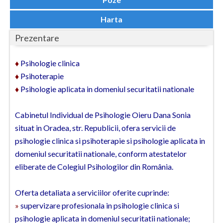
Dolj
Harta
Galati
Prezentare
Giurgiu
Gorj
♦
Psihologie clinica
♦
Psihoterapie
Harghita
♦
Psihologie aplicata in domeniul securitatii nationale
Hunedoara
Cabinetul Individual de Psihologie Oieru Dana Sonia
Ialomita
situat in Oradea, str. Republicii, ofera servicii de
psihologie clinica si psihoterapie si psihologie aplicata in
Iasi
domeniul securitatii nationale, conform atestatelor
Ilfov
eliberate de Colegiul Psihologilor din România.
Maramures
Oferta detaliata a serviciilor oferite cuprinde:
Mehedinti
»
supervizare profesionala in psihologie clinica si
psihologie aplicata in domeniul securitatii nationale;
Mures