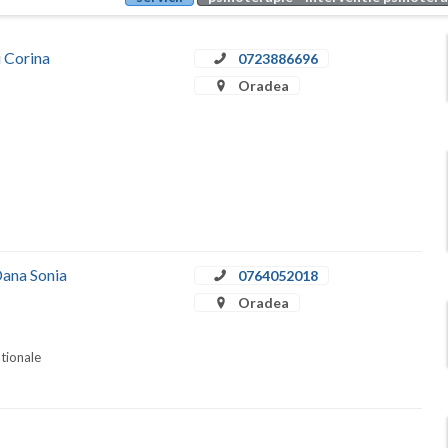
u Corina
0723886696
Oradea
Dana Sonia
0764052018
Oradea
ationale