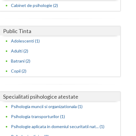
Harghita
Cabinet de psihologie (2)
Hunedoara
Ialomita
Public Tinta
Iasi
Adolescenti (1)
Ilfov
Adulti (2)
Batrani (2)
Maramures
Copii (2)
Mehedinti
Mures
Specialitati psihologice atestate
Neamt
Psihologia muncii si organizationala (1)
Olt
Psihologia transporturilor (1)
Prahova
Psihologie aplicata in domeniul securitatii nat... (1)
Salaj