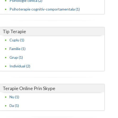
Psihologie clinica (2)
Psihoterapie cognitiv-comportamentala (1)
Satu-Mare
Sibiu
Suceava
Tip Terapie
Cuplu (1)
Teleorman
Familie (1)
Timis
Grup (1)
Tulcea
Individual (2)
Valcea
Vaslui
Terapie Online Prin Skype
Vrancea
Nu (1)
Da (1)