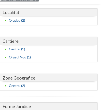
Buzau
Localitati
Calarasi
Oradea (2)
Caras-Severin
Cluj
Cartiere
Constanta
Central (1)
Covasna
Orasul Nou (1)
Dambovita
Dolj
Zone Geografice
Galati
Central (2)
Giurgiu
Gorj
Forme Juridice