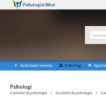
Psihologi in
Bihor
Activitate recenta
Psihologi
Special
Psihologi
Cabinete de psihologie
Societati de psihologie
Cen