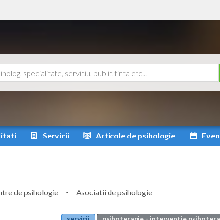
itati
Servicii
Articole
de psihologie
Even
tre de psihologie
Asociatii de psihologie
servicii
psihoterapie - interventie psihoter